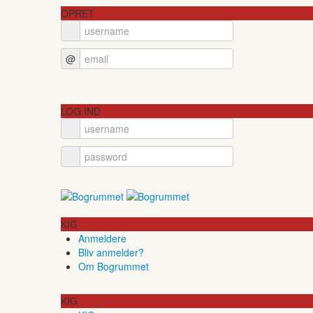
OPRET
@
LOG IND
KIG
Anmeldere
Bliv anmelder?
Om Bogrummet
KIG