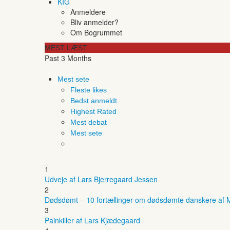
KIG
Anmeldere
Bliv anmelder?
Om Bogrummet
MEST LÆST
Past 3 Months
Mest sete
Fleste likes
Bedst anmeldt
Highest Rated
Mest debat
Mest sete
1
Udveje af Lars Bjerregaard Jessen
2
Dødsdømt – 10 fortællinger om dødsdømte danskere af M
3
Painkiller af Lars Kjædegaard