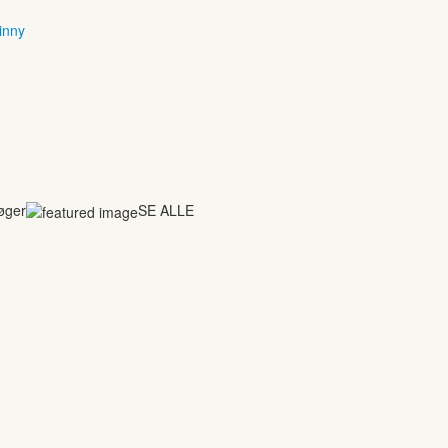
inny
bøger
SE ALLE