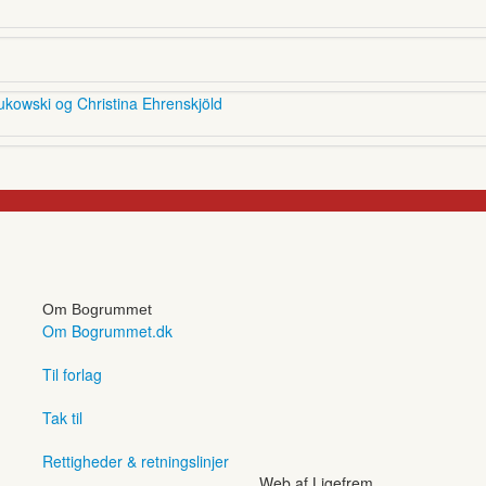
ukowski og Christina Ehrenskjöld
Om Bogrummet
Om Bogrummet.dk
Til forlag
Tak til
Rettigheder & retningslinjer
Web af Ligefrem