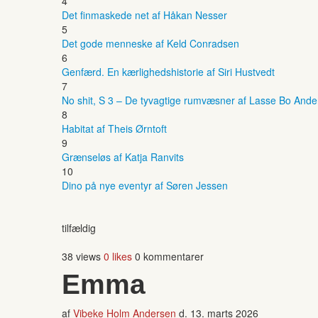
4
Det finmaskede net af Håkan Nesser
5
Det gode menneske af Keld Conradsen
6
Genfærd. En kærlighedshistorie af Siri Hustvedt
7
No shit, S 3 – De tyvagtige rumvæsner af Lasse Bo And
8
Habitat af Theis Ørntoft
9
Grænseløs af Katja Ranvits
10
Dino på nye eventyr af Søren Jessen
tilfældig
38 views
0 likes
0 kommentarer
Emma
af
Vibeke Holm Andersen
d.
13. marts 2026