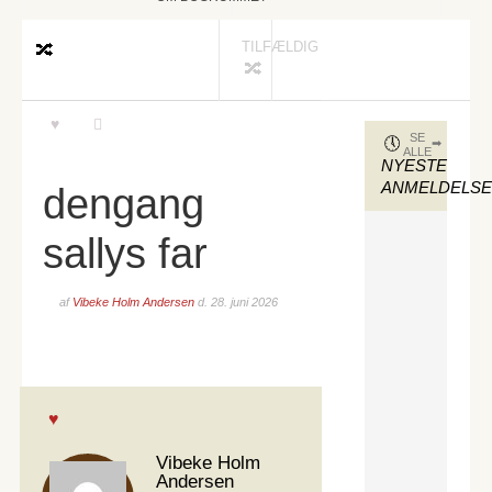
TILFÆLDIG
SE
ALLE
NYESTE
ANMELDELS
dengang
sallys far
af
Vibeke Holm Andersen
d.
28. juni 2026
Vibeke Holm
Andersen