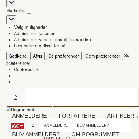
Statistikker
Marketing
Marketing
Vælg muligheder
Administrer tjenester
Administrer {vendor_count} leverandører
Læs mere om disse formål
Se
Godkend
Afvis
Se præferencer
Gem præferencer
præferencer
Cookiepolitik
2
ANMELDERE
FORFATTERE
ARTIKLER
ANMELDERE
BLIV ANMELDER?
KIG
BLIV ANMELDER?
OM BOGRUMMET
OM BOGRUMMET