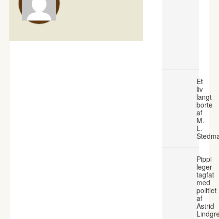
Et
liv
langt
borte
af
M.
L.
Stedm
Pippi
leger
tagfat
med
politiet
af
Astrid
Lindgr