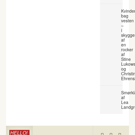
Kvinde
bag
vesten
–
i
skygge
af
en
rocker
af
Stine
Lukows
og
Christi
Ehrens
Smørkl
af
Lea
Landgr
HELLO!