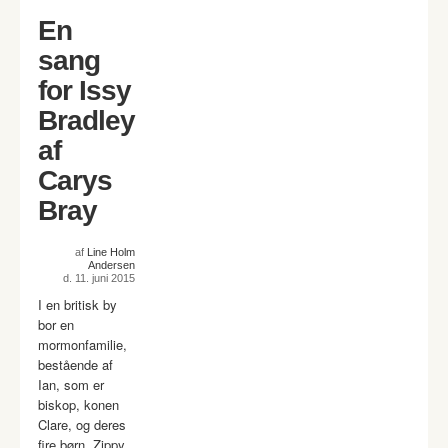
En
sang
for Issy
Bradley
af
Carys
Bray
af
Line Holm
Andersen
d. 11. juni 2015
I en britisk by
bor en
mormonfamilie,
bestående af
Ian, som er
biskop, konen
Clare, og deres
fire børn, Zippy,