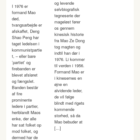
og levende
I 1976 er
selvbiografisk
formand Mao
tegneserie der
død,
mageløst fører
tvangsarbejde er
os gennem
afskaffet, Deng
kinesisk historie
Shao Peng har
fra Mao Ze Dong
taget ledelsen i
tog magten og
kommunistpartie
indtil han dør i
t, – eller bare
1976. Li kommer
’partiet’ og
til verden i 1956.
firebanden er
Formand Mao er
blevet afsløret
i kinesernes en
og fængslet.
øjne en
Banden består
alvidende leder,
af fire
de vil følge
prominente
blindt med rigets
ledere i partier,
kommende
heriblandt Maos
storhed, så da
enke, der alle
Mao bebuder at
har sat folket op
[…]
mod folket, og
dermed har de