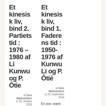
Et
Et
kinesis
kinesis
k liv,
k liv,
bind 2.
bind 1.
Partiets
Fadere
tid :
ns tid :
1976 –
1950-
1980 af
1976 af
Li
Kunwu
Kunwu
Li og P.
og P.
Ôtié
Ôtie
af
Jens
Markvardsen
d. 23. september
af
Jens
2018
Markvardsen
d. 30. oktober
En stor, stærk
2018