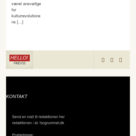
været ansvarlige
for
kulturrevolutione
ns […]
HELLO!
FIND OS
KONTAKT
Send en mail til redaktionen her
redaktionen / at / bogrummet.dk
Postadresse: