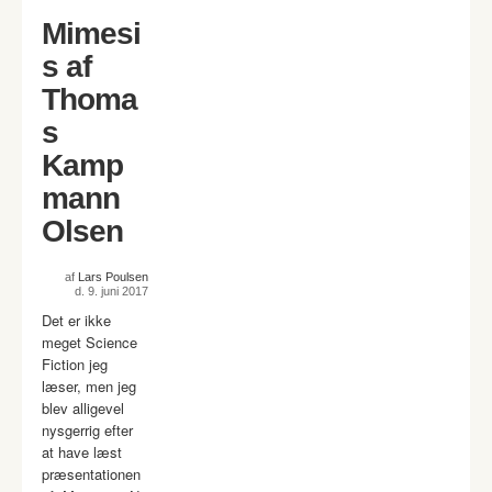
Mimesi
s af
Thoma
s
Kamp
mann
Olsen
af
Lars Poulsen
d. 9. juni 2017
Det er ikke
meget Science
Fiction jeg
læser, men jeg
blev alligevel
nysgerrig efter
at have læst
præsentationen