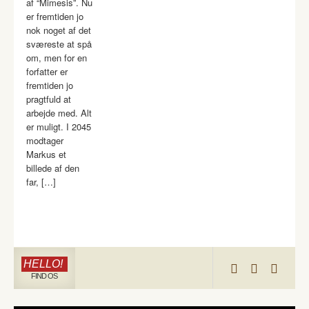
af “Mimesis”. Nu
er fremtiden jo
nok noget af det
sværeste at spå
om, men for en
forfatter er
fremtiden jo
pragtfuld at
arbejde med. Alt
er muligt. I 2045
modtager
Markus et
billede af den
far, […]
HELLO!
FIND OS