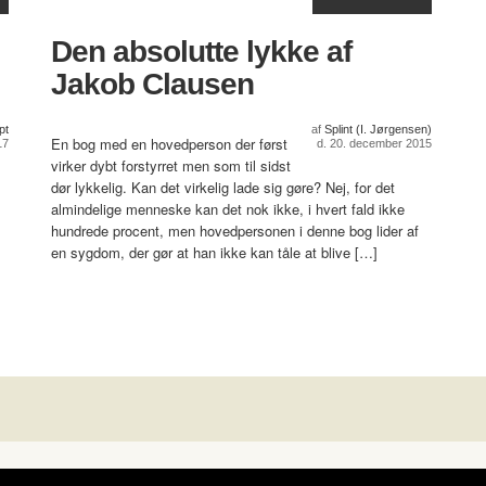
Den absolutte lykke af
Jakob Clausen
pt
af
Splint (I. Jørgensen)
En bog med en hovedperson der først
17
d. 20. december 2015
virker dybt forstyrret men som til sidst
dør lykkelig. Kan det virkelig lade sig gøre? Nej, for det
almindelige menneske kan det nok ikke, i hvert fald ikke
hundrede procent, men hovedpersonen i denne bog lider af
en sygdom, der gør at han ikke kan tåle at blive […]