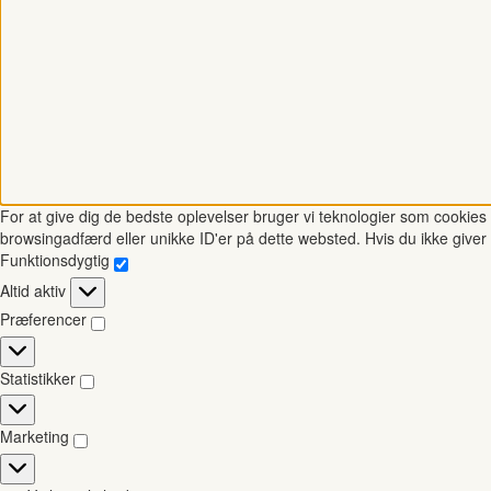
For at give dig de bedste oplevelser bruger vi teknologier som cookies t
browsingadfærd eller unikke ID'er på dette websted. Hvis du ikke giver 
Funktionsdygtig
Funktionsdygtig
Altid aktiv
Præferencer
Præferencer
Statistikker
Statistikker
Marketing
Marketing