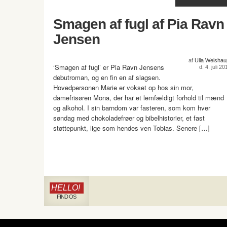
Smagen af fugl af Pia Ravn
Jensen
af
Ulla Weishau
‘Smagen af fugl’ er Pia Ravn Jensens
d. 4. juli 20
debutroman, og en fin en af slagsen.
Hovedpersonen Marie er vokset op hos sin mor,
damefrisøren Mona, der har et lemfældigt forhold til mænd
og alkohol. I sin barndom var fasteren, som kom hver
søndag med chokoladefrøer og bibelhistorier, et fast
støttepunkt, lige som hendes ven Tobias. Senere […]
HELLO!
FIND OS