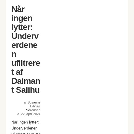
Når
ingen
lytter:
Underv
erdene
n
ufiltrere
t af
Daiman
t Salihu
af
Susanne
Hilligsø
Sørensen
d. 22. april 2024
Når ingen lytter:
Underverdenen
ufiltreret er svær