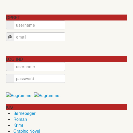
OPRET
@
LOG IND
KIG
Børnebøger
Roman
Krimi
Graphic Novel