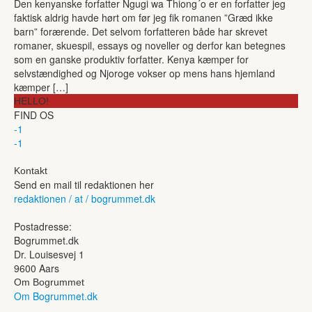
Den kenyanske forfatter Ngugi wa Thiong´o er en forfatter jeg
faktisk aldrig havde hørt om før jeg fik romanen ”Græd ikke
barn” forærende. Det selvom forfatteren både har skrevet
romaner, skuespil, essays og noveller og derfor kan betegnes
som en ganske produktiv forfatter. Kenya kæmper for
selvstændighed og Njoroge vokser op mens hans hjemland
kæmper […]
HELLO!
FIND OS
-1
-1
Kontakt
Send en mail til redaktionen her
redaktionen / at / bogrummet.dk
Postadresse:
Bogrummet.dk
Dr. Louisesvej 1
9600 Aars
Om Bogrummet
Om Bogrummet.dk