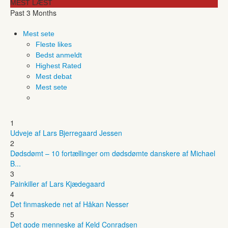
MEST LÆST
Past 3 Months
Mest sete
Fleste likes
Bedst anmeldt
Highest Rated
Mest debat
Mest sete
1
Udveje af Lars Bjerregaard Jessen
2
Dødsdømt – 10 fortællinger om dødsdømte danskere af Michael
B...
3
Painkiller af Lars Kjædegaard
4
Det finmaskede net af Håkan Nesser
5
Det gode menneske af Keld Conradsen