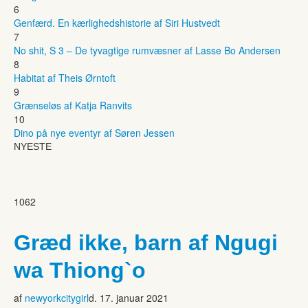
6
Genfærd. En kærlighedshistorie af Siri Hustvedt
7
No shit, S 3 – De tyvagtige rumvæsner af Lasse Bo Andersen
8
Habitat af Theis Ørntoft
9
Grænseløs af Katja Ranvits
10
Dino på nye eventyr af Søren Jessen
NYESTE
1062
Græd ikke, barn af Ngugi
wa Thiong`o
af
newyorkcitygirl
d. 17. januar 2021