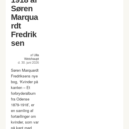
Søren
Marqua
rdt
Fredrik
sen
af
Ulla
Weishaupt
d. 30. juni 2026
Søren Marquardt
Fredriksens nye
bog, ‘Kvinder på
kanten – Et
forbryderalbum
fra Odense
1879-1918′, er
en samling af
fortællinger om
kvinder, som var
på kant med