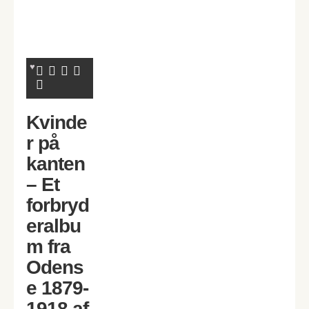
Kvinde
r på
kanten
– Et
forbryd
eralbu
m fra
Odens
e 1879-
1918 af