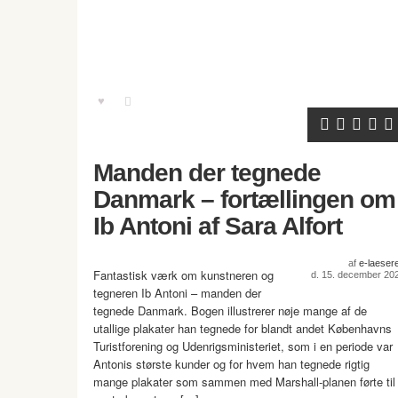
Manden der tegnede
Danmark – fortællingen om
Ib Antoni af Sara Alfort
af
e-laeser
Fantastisk værk om kunstneren og
d. 15. december 20
tegneren Ib Antoni – manden der
tegnede Danmark. Bogen illustrerer nøje mange af de
utallige plakater han tegnede for blandt andet Københavns
Turistforening og Udenrigsministeriet, som i en periode var
Antonis største kunder og for hvem han tegnede rigtig
mange plakater som sammen med Marshall-planen førte til