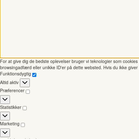
For at give dig de bedste oplevelser bruger vi teknologier som cookies t
browsingadfærd eller unikke ID'er på dette websted. Hvis du ikke giver 
Funktionsdygtig
Funktionsdygtig
Altid aktiv
Præferencer
Præferencer
Statistikker
Statistikker
Marketing
Marketing