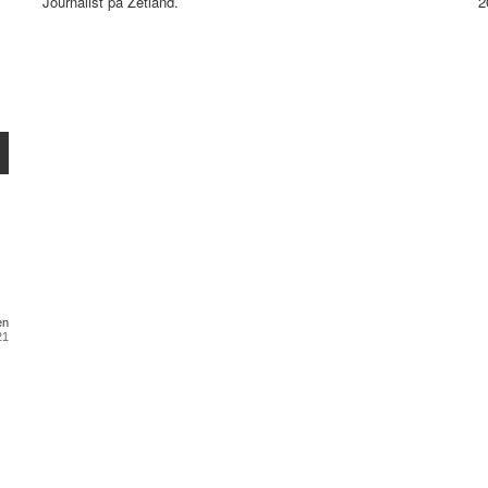
Journalist på Zetland.
2
en
21