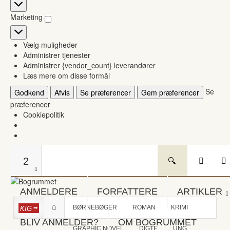
Statistikker
Marketing
Marketing
Vælg muligheder
Administrer tjenester
Administrer {vendor_count} leverandører
Læs mere om disse formål
Se
Godkend
Afvis
Se præferencer
Gem præferencer
præferencer
Cookiepolitik
2
ANMELDERE
FORFATTERE
ARTIKLER
BØRNEBØGER
ROMAN
KRIMI
KIG
BLIV ANMELDER?
OM BOGRUMMET
GRAPHIC NOVEL
DIGTE
UNG