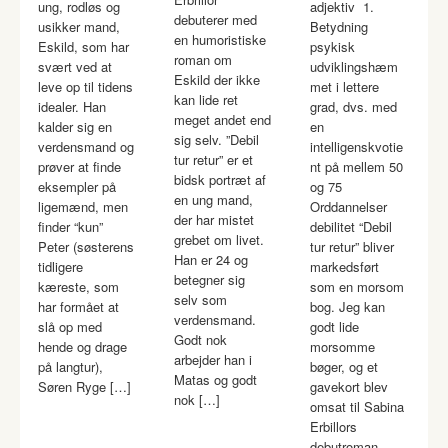
ung, rodløs og
adjektiv 1.
debuterer med
usikker mand,
Betydning
en humoristiske
Eskild, som har
psykisk
roman om
svært ved at
udviklingshæm
Eskild der ikke
leve op til tidens
met i lettere
kan lide ret
idealer. Han
grad, dvs. med
meget andet end
kalder sig en
en
sig selv. ”Debil
verdensmand og
intelligenskvotie
tur retur” er et
prøver at finde
nt på mellem 50
bidsk portræt af
eksempler på
og 75
en ung mand,
ligemænd, men
Orddannelser
der har mistet
finder “kun”
debilitet “Debil
grebet om livet.
Peter (søsterens
tur retur” bliver
Han er 24 og
tidligere
markedsført
betegner sig
kæreste, som
som en morsom
selv som
har formået at
bog. Jeg kan
verdensmand.
slå op med
godt lide
Godt nok
hende og drage
morsomme
arbejder han i
på langtur),
bøger, og et
Matas og godt
Søren Ryge […]
gavekort blev
nok […]
omsat til Sabina
Erbillors
debutroman.