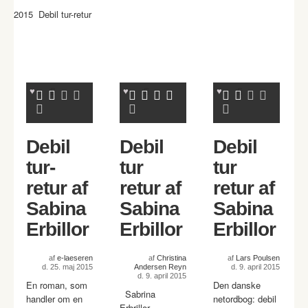
2015 Debil tur-retur
Debil
Debil
Debil
tur-
tur
tur
retur af
retur af
retur af
Sabina
Sabina
Sabina
Erbillor
Erbillor
Erbillor
af
e-laeseren
af
Christina
af
Lars Poulsen
d. 25. maj 2015
Andersen Reyn
d. 9. april 2015
d. 9. april 2015
En roman, som
Den danske
Sabrina
handler om en
netordbog: debil
Erbrillor