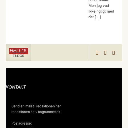
Men jeg ved
ikke rigtigt med
det […]
HELLO!
FIND OS
KONTAKT
Send en mail til redaktionen her
redaktionen / at / bogrummet.dk
Postadresse: