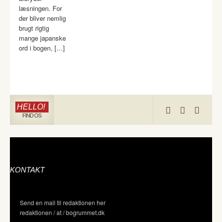
læsningen. For
der bliver nemlig
brugt rigtig
mange japanske
ord i bogen, […]
HELLO!
FIND OS
KONTAKT
Send en mail til redaktionen her
redaktionen / at / bogrummet.dk