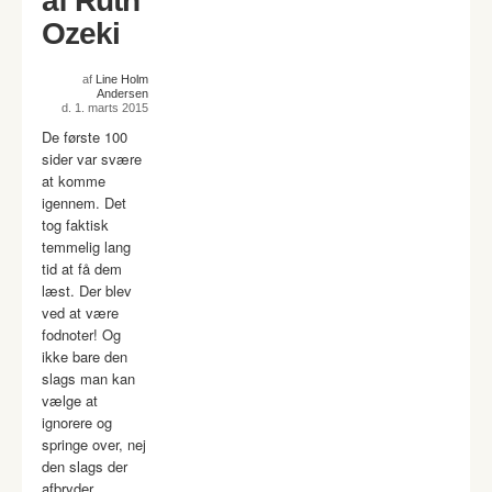
af Ruth
Ozeki
af
Line Holm
Andersen
d. 1. marts 2015
De første 100
sider var svære
at komme
igennem. Det
tog faktisk
temmelig lang
tid at få dem
læst. Der blev
ved at være
fodnoter! Og
ikke bare den
slags man kan
vælge at
ignorere og
springe over, nej
den slags der
afbryder