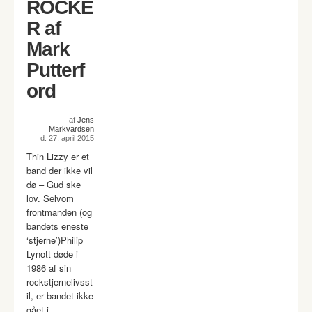
ROCKE
R af
Mark
Putterf
ord
af
Jens
Markvardsen
d. 27. april 2015
Thin Lizzy er et
band der ikke vil
dø – Gud ske
lov. Selvom
frontmanden (og
bandets eneste
‘stjerne’)Philip
Lynott døde i
1986 af sin
rockstjernelivsst
il, er bandet ikke
gået i