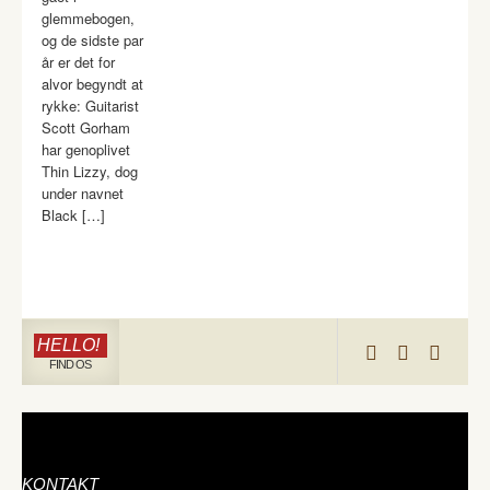
glemmebogen,
og de sidste par
år er det for
alvor begyndt at
rykke: Guitarist
Scott Gorham
har genoplivet
Thin Lizzy, dog
under navnet
Black […]
HELLO!
FIND OS
KONTAKT