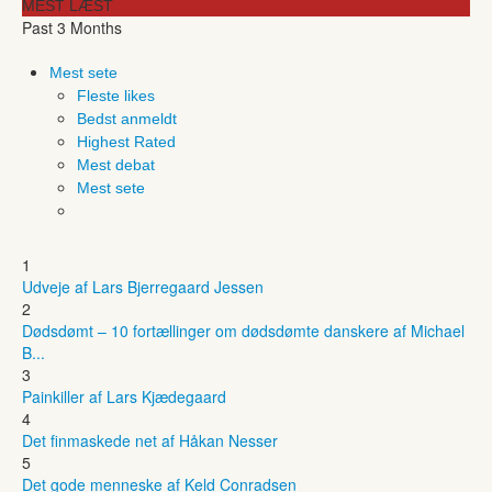
MEST LÆST
Past 3 Months
Mest sete
Fleste likes
Bedst anmeldt
Highest Rated
Mest debat
Mest sete
1
Udveje af Lars Bjerregaard Jessen
2
Dødsdømt – 10 fortællinger om dødsdømte danskere af Michael
B...
3
Painkiller af Lars Kjædegaard
4
Det finmaskede net af Håkan Nesser
5
Det gode menneske af Keld Conradsen