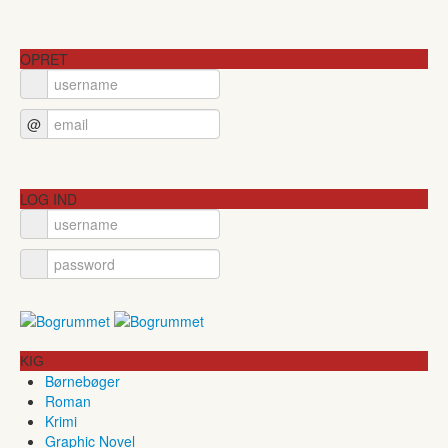
OPRET
@
LOG IND
KIG
Børnebøger
Roman
Krimi
Graphic Novel