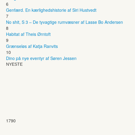
6
Genfærd. En kærlighedshistorie af Siri Hustvedt
7
No shit, S 3 – De tyvagtige rumvæsner af Lasse Bo Andersen
8
Habitat af Theis Ørntoft
9
Grænseløs af Katja Ranvits
10
Dino på nye eventyr af Søren Jessen
NYESTE
1790