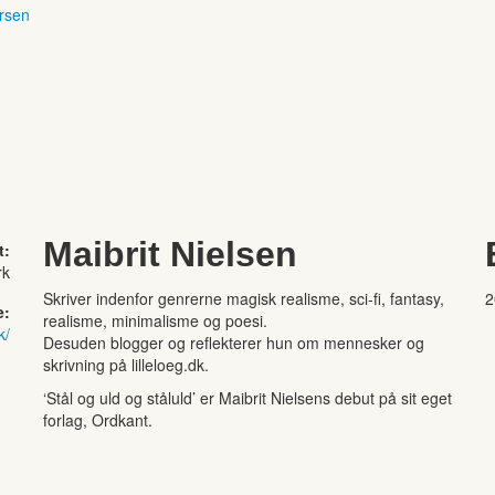
ersen
Maibrit Nielsen
t:
rk
Skriver indenfor genrerne magisk realisme, sci-fi, fantasy,
2
e:
realisme, minimalisme og poesi.
k/
Desuden blogger og reflekterer hun om mennesker og
skrivning på lilleloeg.dk.
‘Stål og uld og ståluld’ er Maibrit Nielsens debut på sit eget
forlag, Ordkant.