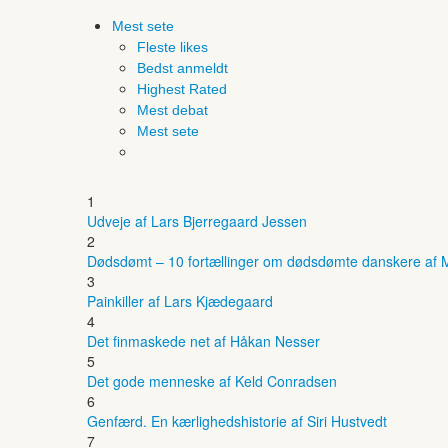
Mest sete
Fleste likes
Bedst anmeldt
Highest Rated
Mest debat
Mest sete
1
Udveje af Lars Bjerregaard Jessen
2
Dødsdømt – 10 fortællinger om dødsdømte danskere af M
3
Painkiller af Lars Kjædegaard
4
Det finmaskede net af Håkan Nesser
5
Det gode menneske af Keld Conradsen
6
Genfærd. En kærlighedshistorie af Siri Hustvedt
7