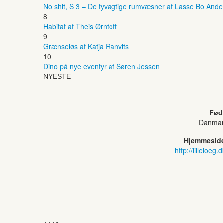
No shit, S 3 – De tyvagtige rumvæsner af Lasse Bo And
8
Habitat af Theis Ørntoft
9
Grænseløs af Katja Ranvits
10
Dino på nye eventyr af Søren Jessen
NYESTE
Fød
Danma
Hjemmesid
http://lilleloeg.d