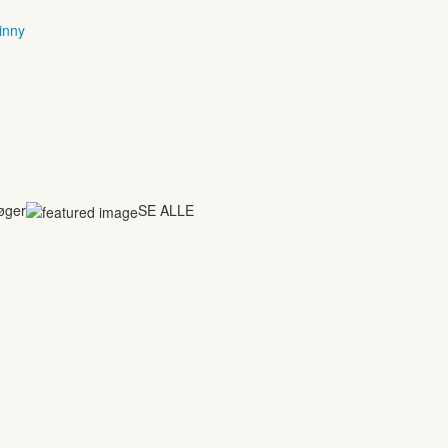
inny
bøger
SE ALLE