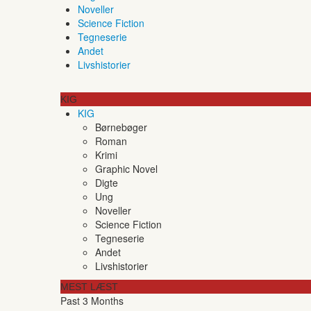
Noveller
Science Fiction
Tegneserie
Andet
Livshistorier
KIG
KIG
Børnebøger
Roman
Krimi
Graphic Novel
Digte
Ung
Noveller
Science Fiction
Tegneserie
Andet
Livshistorier
MEST LÆST
Past 3 Months