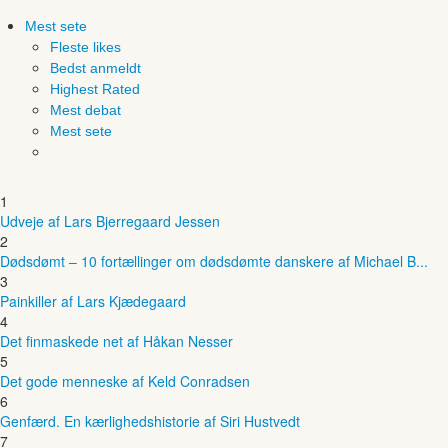
Mest sete
Fleste likes
Bedst anmeldt
Highest Rated
Mest debat
Mest sete
1
Udveje af Lars Bjerregaard Jessen
2
Dødsdømt – 10 fortællinger om dødsdømte danskere af Michael B...
3
Painkiller af Lars Kjædegaard
4
Det finmaskede net af Håkan Nesser
5
Det gode menneske af Keld Conradsen
6
Genfærd. En kærlighedshistorie af Siri Hustvedt
7