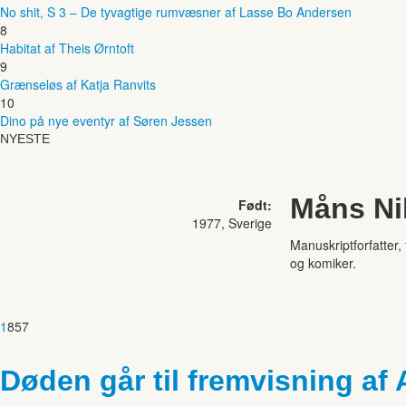
No shit, S 3 – De tyvagtige rumvæsner af Lasse Bo Andersen
8
Habitat af Theis Ørntoft
9
Grænseløs af Katja Ranvits
10
Dino på nye eventyr af Søren Jessen
NYESTE
Måns Ni
Født:
1977, Sverige
Manuskriptforfatter,
og komiker.
1
857
Døden går til fremvisning af