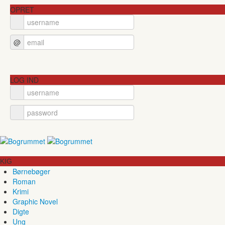
OPRET
@
LOG IND
KIG
Børnebøger
Roman
Krimi
Graphic Novel
Digte
Ung