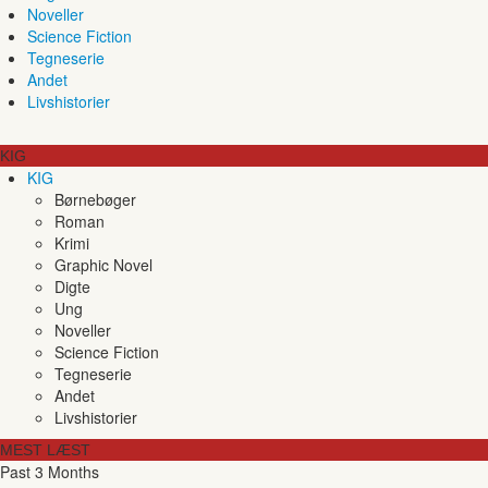
Noveller
Science Fiction
Tegneserie
Andet
Livshistorier
KIG
KIG
Børnebøger
Roman
Krimi
Graphic Novel
Digte
Ung
Noveller
Science Fiction
Tegneserie
Andet
Livshistorier
MEST LÆST
Past 3 Months