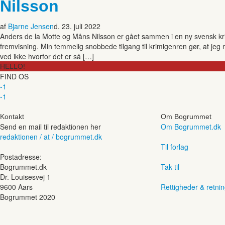
Nilsson
af
Bjarne Jensen
d. 23. juli 2022
Anders de la Motte og Måns Nilsson er gået sammen i en ny svensk kr
fremvisning. Min temmelig snobbede tilgang til krimigenren gør, at jeg n
ved ikke hvorfor det er så […]
HELLO!
FIND OS
-1
-1
Kontakt
Om Bogrummet
Send en mail til redaktionen her
Om Bogrummet.dk
redaktionen / at / bogrummet.dk
Til forlag
Postadresse:
Bogrummet.dk
Tak til
Dr. Louisesvej 1
9600 Aars
Rettigheder & retnin
Bogrummet 2020