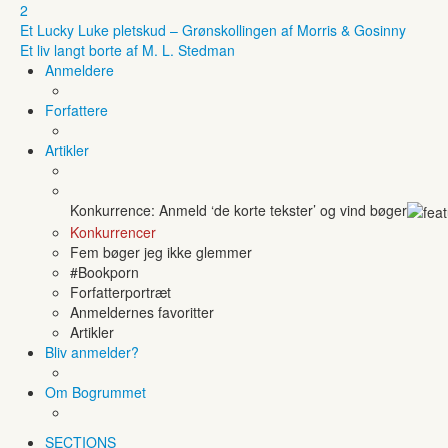
2
Et Lucky Luke pletskud – Grønskollingen af Morris & Gosinny
Et liv langt borte af M. L. Stedman
Anmeldere
Forfattere
Artikler
Konkurrence: Anmeld ‘de korte tekster’ og vind bøger
Konkurrencer
Fem bøger jeg ikke glemmer
#Bookporn
Forfatterportræt
Anmeldernes favoritter
Artikler
Bliv anmelder?
Om Bogrummet
SECTIONS