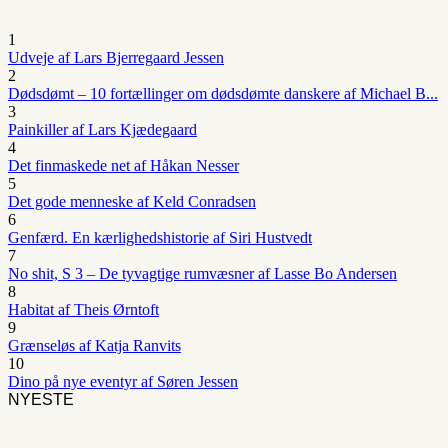
1
Udveje af Lars Bjerregaard Jessen
2
Dødsdømt – 10 fortællinger om dødsdømte danskere af Michael B...
3
Painkiller af Lars Kjædegaard
4
Det finmaskede net af Håkan Nesser
5
Det gode menneske af Keld Conradsen
6
Genfærd. En kærlighedshistorie af Siri Hustvedt
7
No shit, S 3 – De tyvagtige rumvæsner af Lasse Bo Andersen
8
Habitat af Theis Ørntoft
9
Grænseløs af Katja Ranvits
10
Dino på nye eventyr af Søren Jessen
NYESTE