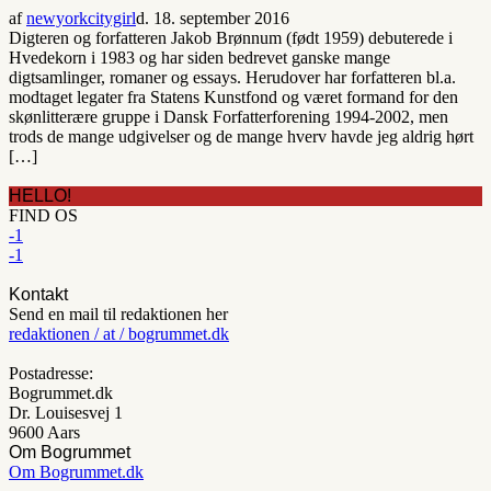
af
newyorkcitygirl
d. 18. september 2016
Digteren og forfatteren Jakob Brønnum (født 1959) debuterede i
Hvedekorn i 1983 og har siden bedrevet ganske mange
digtsamlinger, romaner og essays. Herudover har forfatteren bl.a.
modtaget legater fra Statens Kunstfond og været formand for den
skønlitterære gruppe i Dansk Forfatterforening 1994-2002, men
trods de mange udgivelser og de mange hverv havde jeg aldrig hørt
[…]
HELLO!
FIND OS
-1
-1
Kontakt
Send en mail til redaktionen her
redaktionen / at / bogrummet.dk
Postadresse:
Bogrummet.dk
Dr. Louisesvej 1
9600 Aars
Om Bogrummet
Om Bogrummet.dk