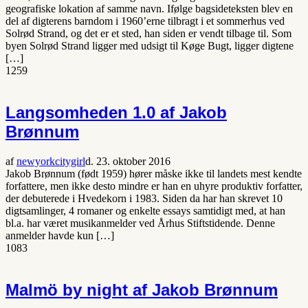
geografiske lokation af samme navn. Ifølge bagsideteksten blev en
del af digterens barndom i 1960’erne tilbragt i et sommerhus ved
Solrød Strand, og det er et sted, han siden er vendt tilbage til. Som
byen Solrød Strand ligger med udsigt til Køge Bugt, ligger digtene
[…]
1259
Langsomheden 1.0 af Jakob
Brønnum
af
newyorkcitygirl
d. 23. oktober 2016
Jakob Brønnum (født 1959) hører måske ikke til landets mest kendte
forfattere, men ikke desto mindre er han en uhyre produktiv forfatter,
der debuterede i Hvedekorn i 1983. Siden da har han skrevet 10
digtsamlinger, 4 romaner og enkelte essays samtidigt med, at han
bl.a. har været musikanmelder ved Århus Stiftstidende. Denne
anmelder havde kun […]
1083
Malmö by night af Jakob Brønnum