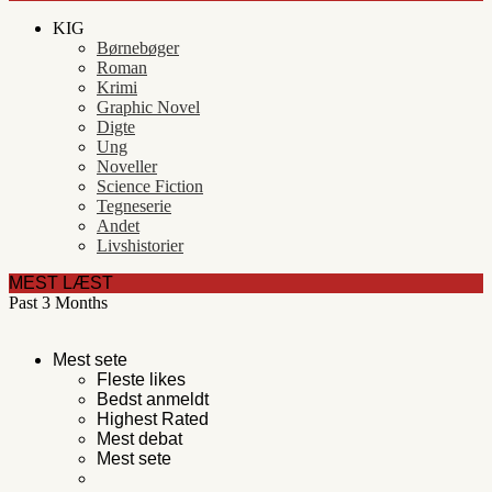
KIG
Børnebøger
Roman
Krimi
Graphic Novel
Digte
Ung
Noveller
Science Fiction
Tegneserie
Andet
Livshistorier
MEST LÆST
Past 3 Months
Mest sete
Fleste likes
Bedst anmeldt
Highest Rated
Mest debat
Mest sete