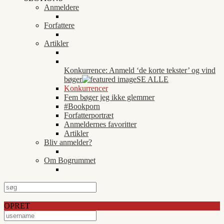
Anmeldere
Forfattere
Artikler
Konkurrence: Anmeld ‘de korte tekster’ og vind
bøger
SE ALLE
Konkurrencer
Fem bøger jeg ikke glemmer
#Bookporn
Forfatterportræt
Anmeldernes favoritter
Artikler
Bliv anmelder?
Om Bogrummet
OPRET