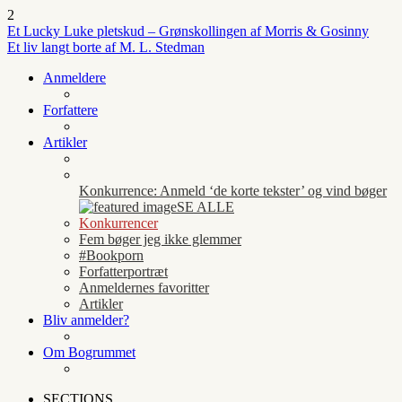
2
Et Lucky Luke pletskud – Grønskollingen af Morris & Gosinny
Et liv langt borte af M. L. Stedman
Anmeldere
Forfattere
Artikler
Konkurrence: Anmeld ‘de korte tekster’ og vind bøger
SE ALLE
Konkurrencer
Fem bøger jeg ikke glemmer
#Bookporn
Forfatterportræt
Anmeldernes favoritter
Artikler
Bliv anmelder?
Om Bogrummet
SECTIONS