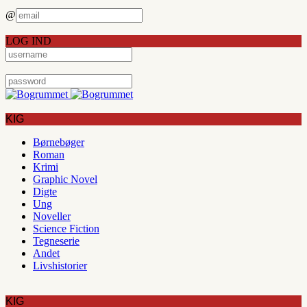
@
LOG IND
KIG
Børnebøger
Roman
Krimi
Graphic Novel
Digte
Ung
Noveller
Science Fiction
Tegneserie
Andet
Livshistorier
KIG