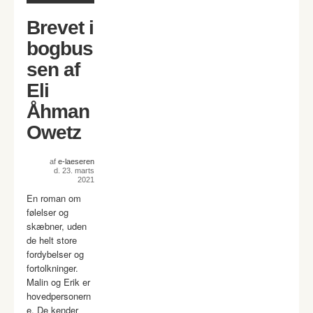
Brevet i
bogbus
sen af
Eli
Åhman
Owetz
af
e-laeseren
d. 23. marts
2021
En roman om
følelser og
skæbner, uden
de helt store
fordybelser og
fortolkninger.
Malin og Erik er
hovedpersonern
e. De kender