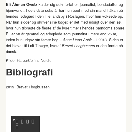
Eli Åhman Owetz
kalder sig selv forfatter, journalist, bondedatter og
hjemvendt. I de sidste seks år har hun boet med sin mand Håkan på
hendes fødegård i den lille landsby i Roslagen, hvor hun voksede op.
Når hun sidder og skriver sine bøger, er det med udsigt over den sø,
hvor hun tilbragte de fleste af de lyse timer i hendes barndoms somre.
Eli er 58 år gammel og arbejdede som journalist i mere end 25 år,
inden hun udgav sin første bog –
Anna-Lisas Antik
– i 2013. Siden er
det blevet til i alt 7 bøger, hvoraf
Brevet i bogbussen
er den første på
dansk.
Kilde: HarperCollins Nordic
Bibliografi
2019 Brevet i bogbussen