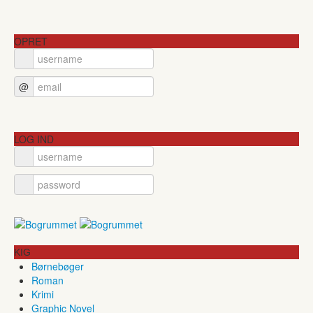
OPRET
@
LOG IND
KIG
Børnebøger
Roman
Krimi
Graphic Novel