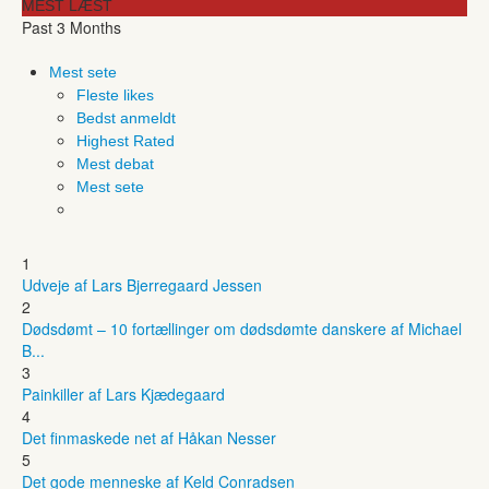
MEST LÆST
Past 3 Months
Mest sete
Fleste likes
Bedst anmeldt
Highest Rated
Mest debat
Mest sete
1
Udveje af Lars Bjerregaard Jessen
2
Dødsdømt – 10 fortællinger om dødsdømte danskere af Michael
B...
3
Painkiller af Lars Kjædegaard
4
Det finmaskede net af Håkan Nesser
5
Det gode menneske af Keld Conradsen