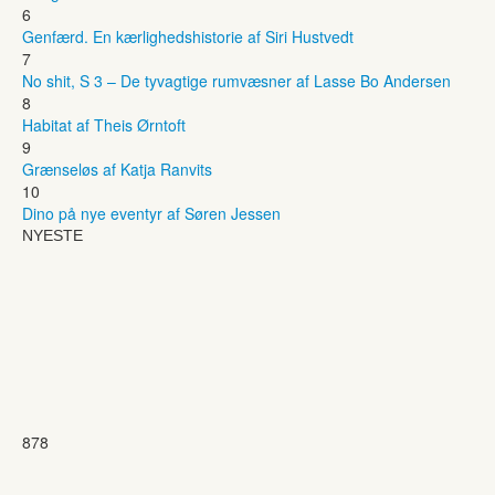
6
Genfærd. En kærlighedshistorie af Siri Hustvedt
7
No shit, S 3 – De tyvagtige rumvæsner af Lasse Bo Andersen
8
Habitat af Theis Ørntoft
9
Grænseløs af Katja Ranvits
10
Dino på nye eventyr af Søren Jessen
NYESTE
878