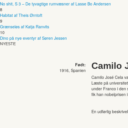
No shit, S 3 – De tyvagtige rumvæsner af Lasse Bo Andersen
8
Habitat af Theis Ørntoft
9
Grænseløs af Katja Ranvits
10
Dino på nye eventyr af Søren Jessen
NYESTE
Camilo 
Født:
1916, Spanien
Camilo José Cela var
Læste på universitet
under Franco i den 
fik han nobelprisen i
En udførlig beskrivel