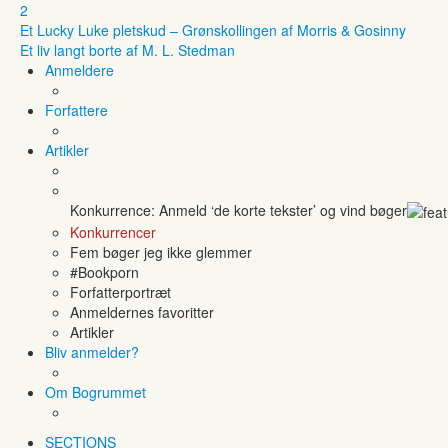
2
Et Lucky Luke pletskud – Grønskollingen af Morris & Gosinny
Et liv langt borte af M. L. Stedman
Anmeldere
Forfattere
Artikler
Konkurrence: Anmeld ‘de korte tekster’ og vind bøger
Konkurrencer
Fem bøger jeg ikke glemmer
#Bookporn
Forfatterportræt
Anmeldernes favoritter
Artikler
Bliv anmelder?
Om Bogrummet
SECTIONS