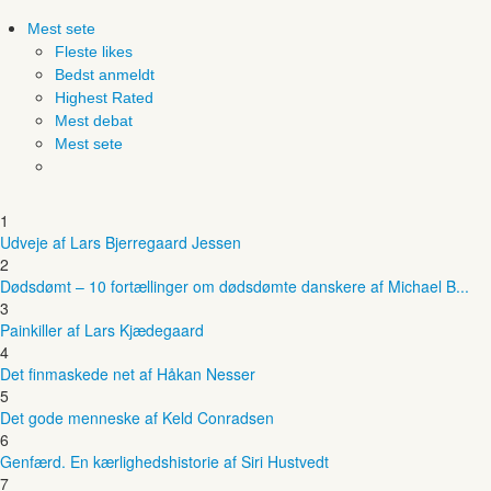
Mest sete
Fleste likes
Bedst anmeldt
Highest Rated
Mest debat
Mest sete
1
Udveje af Lars Bjerregaard Jessen
2
Dødsdømt – 10 fortællinger om dødsdømte danskere af Michael B...
3
Painkiller af Lars Kjædegaard
4
Det finmaskede net af Håkan Nesser
5
Det gode menneske af Keld Conradsen
6
Genfærd. En kærlighedshistorie af Siri Hustvedt
7