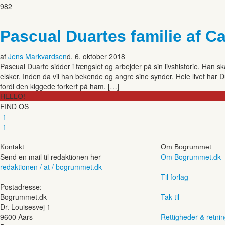
982
Pascual Duartes familie af C
af
Jens Markvardsen
d. 6. oktober 2018
Pascual Duarte sidder i fængslet og arbejder på sin livshistorie. Han ska
elsker. Inden da vil han bekende og angre sine synder. Hele livet ha
fordi den kiggede forkert på ham. […]
HELLO!
FIND OS
-1
-1
Kontakt
Om Bogrummet
Send en mail til redaktionen her
Om Bogrummet.dk
redaktionen / at / bogrummet.dk
Til forlag
Postadresse:
Bogrummet.dk
Tak til
Dr. Louisesvej 1
9600 Aars
Rettigheder & retnin