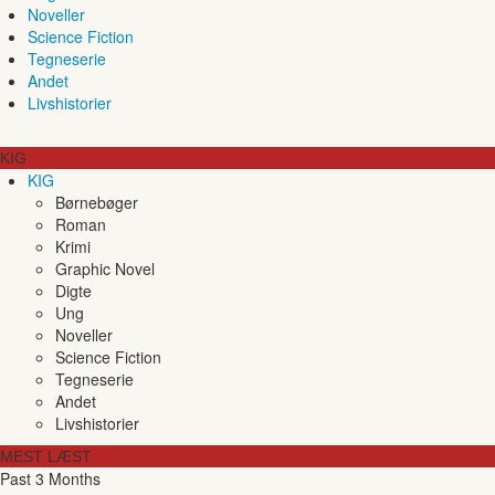
Noveller
Science Fiction
Tegneserie
Andet
Livshistorier
KIG
KIG
Børnebøger
Roman
Krimi
Graphic Novel
Digte
Ung
Noveller
Science Fiction
Tegneserie
Andet
Livshistorier
MEST LÆST
Past 3 Months