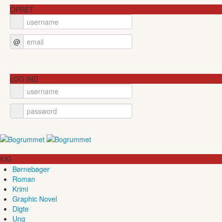
OPRET
@
LOG IND
KIG
Børnebøger
Roman
Krimi
Graphic Novel
Digte
Ung