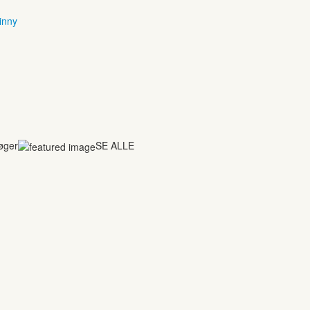
inny
bøger
SE ALLE