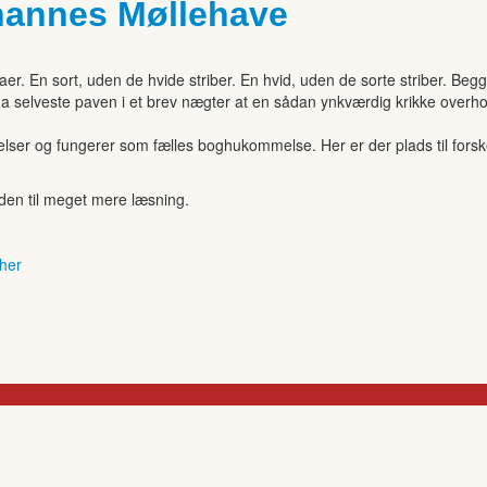
hannes Møllehave
er. En sort, uden de hvide striber. En hvid, uden de sorte striber. Be
r, da selveste paven i et brev nægter at en sådan ynkværdig krikke overh
r og fungerer som fælles boghukommelse. Her er der plads til forskell
anden til meget mere læsning.
 her