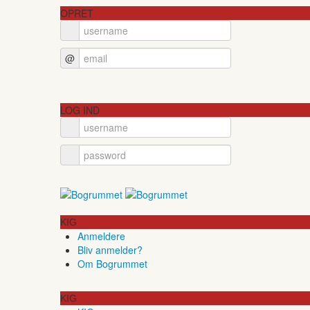
OPRET
@
LOG IND
KIG
Anmeldere
Bliv anmelder?
Om Bogrummet
KIG