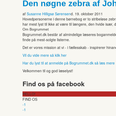
Den nøgne zebra af Jo
af
Susanne Hilligsø Sørensen
d. 19. oktober 2011
Hovedpersonerne i denne børnebog er to stribeløse zebra
har mest lyst til ikke at være til længere, den hvide isæ
Om Bogrummet
Bogrummet.dk består af almindelige læseres boganmeldelse
finde på mest-solgte listerne.
Det er vores mission at vi - i fællesskab - inspirerer hin
Vil du vide mere så klik her
Har du lyst til at anmelde på Bogrummet.dk så læs mere
Velkommen til og god læselyst!
Find os på facebook
HELLO!
FIND OS
-1
-1