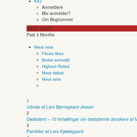
KIG
Anmeldere
Bliv anmelder?
Om Bogrummet
MEST LÆST
Past 3 Months
Mest sete
Fleste likes
Bedst anmeldt
Highest Rated
Mest debat
Mest sete
1
Udveje af Lars Bjerregaard Jessen
2
Dødsdømt – 10 fortællinger om dødsdømte danskere af M
3
Painkiller af Lars Kjædegaard