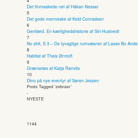
4
Det finmaskede net af Håkan Nesser
5
Det gode menneske af Keld Conradsen
6
Genfærd. En kærlighedshistorie af Siri Hustvedt
7
No shit, S 3 – De tyvagtige rumvæsner af Lasse Bo And
8
Habitat af Theis Ørntoft
9
Grænseløs af Katja Ranvits
10
Dino på nye eventyr af Søren Jessen
Posts Tagged ‘zebraer’
-
NYESTE
1144