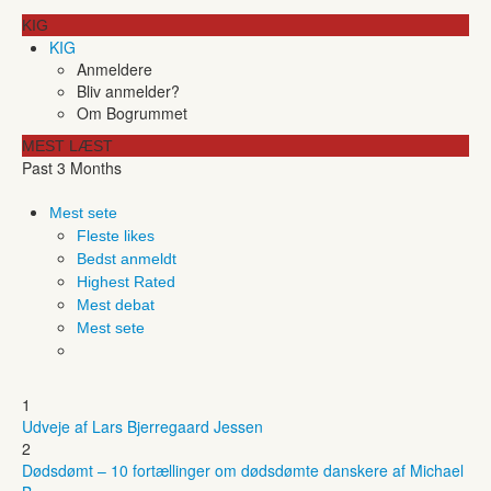
KIG
KIG
Anmeldere
Bliv anmelder?
Om Bogrummet
MEST LÆST
Past 3 Months
Mest sete
Fleste likes
Bedst anmeldt
Highest Rated
Mest debat
Mest sete
1
Udveje af Lars Bjerregaard Jessen
2
Dødsdømt – 10 fortællinger om dødsdømte danskere af Michael