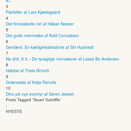
B...
3
Painkiller af Lars Kjædegaard
4
Det finmaskede net af Håkan Nesser
5
Det gode menneske af Keld Conradsen
6
Genfærd. En kærlighedshistorie af Siri Hustvedt
7
No shit, S 3 – De tyvagtige rumvæsner af Lasse Bo Andersen
8
Habitat af Theis Ørntoft
9
Grænseløs af Katja Ranvits
10
Dino på nye eventyr af Søren Jessen
Posts Tagged ‘Stuart Sutcliffe’
-
NYESTE