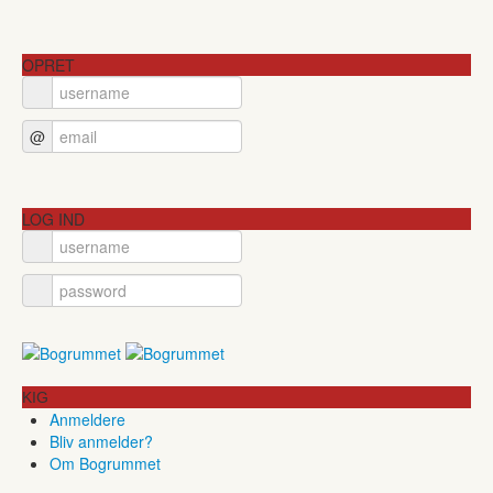
OPRET
@
LOG IND
KIG
Anmeldere
Bliv anmelder?
Om Bogrummet