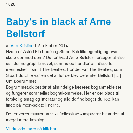
1028
Baby’s in black af Arne
Bellstorf
af
Ann-Kristine
d. 5. oktober 2014
Hvem er Astrid Kirchherr og Stuart Sutcliffe egentlig og hvad
skete der med dem? Det er hvad Arne Bellstorf forsøger at vise
os i denne graphic novel, som netop handler om disse to
mennesker – samt The Beatles. For det var The Beatles, som
Stuart Sutcliffe var en del af før de blev berømte. Bellstorf […]
Om Bogrummet
Bogrummet.dk består af almindelige læseres boganmeldelser
og fungerer som fælles boghukommelse. Her er der plads til
forskellig smag og litteratur og alle de fine bøger du ikke kan
finde på mest-solgte listerne.
Det er vores mission at vi - i fællesskab - inspirerer hinanden til
meget mere læsning.
Vil du vide mere så klik her