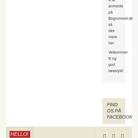
anmelde
på
Bogrummet.dk
så
læs
mere
her
Velkommen
til og
god
læselyst!
FIND
OS PÅ
FACEBOOK
HELLO!