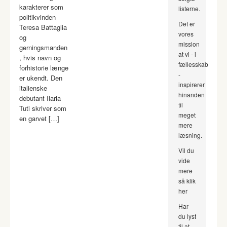
karakterer som
listerne.
politikvinden
Det er
Teresa Battaglia
vores
og
mission
gerningsmanden
at vi - i
, hvis navn og
fællesskab
forhistorie længe
-
er ukendt. Den
inspirerer
italienske
hinanden
debutant Ilaria
til
Tuti skriver som
meget
en garvet […]
mere
læsning.
Vil du
vide
mere
så klik
her
Har
du lyst
til at