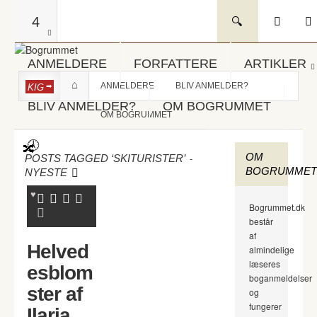
4
ANMELDERE
FORFATTERE
ARTIKLER
ANMELDERE
BLIV ANMELDER?
KIG
BLIV ANMELDER?
OM BOGRUMMET
OM BOGRUMMET
OM
-
POSTS TAGGED ‘SKITURISTER’
BOGRUMMET
NYESTE
Bogrummet.dk
består
af
Helved
almindelige
læseres
esblom
boganmeldelser
ster af
og
fungerer
Ilaria