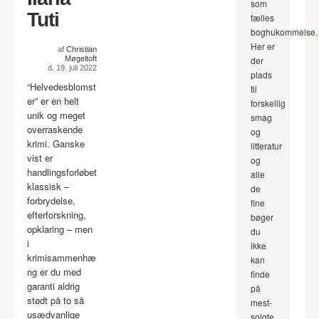
som
Tuti
fælles
boghukommelse.
Her er
af
Christian
Møgeltoft
der
d. 19. juli 2022
plads
“Helvedesblomst
til
er” er en helt
forskellig
unik og meget
smag
overraskende
og
krimi. Ganske
litteratur
vist er
og
handlingsforløbet
alle
klassisk –
de
forbrydelse,
fine
efterforskning,
bøger
opklaring – men
du
i
ikke
krimisammenhæ
kan
ng er du med
finde
garanti aldrig
på
stødt på to så
mest-
usædvanlige
solgte