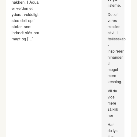
nakken. I Adua
listerne.
er verden et
yderst voldeligt
Det er
sted delt op i
vores
stater, som
mission
indædt slås om
at vi - i
magt og […]
fællesskab
-
inspirerer
hinanden
til
meget
mere
læsning.
Vil du
vide
mere
så klik
her
Har
du lyst
til at