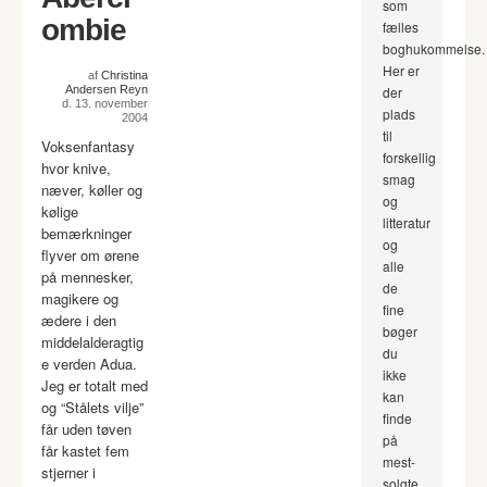
som
ombie
fælles
boghukommelse.
Her er
af
Christina
Andersen Reyn
der
d. 13. november
plads
2004
til
Voksenfantasy
forskellig
hvor knive,
smag
næver, køller og
og
kølige
litteratur
bemærkninger
og
flyver om ørene
alle
på mennesker,
de
magikere og
fine
ædere i den
bøger
middelalderagtig
du
e verden Adua.
ikke
Jeg er totalt med
kan
og “Stålets vilje”
finde
får uden tøven
på
får kastet fem
mest-
stjerner i
solgte