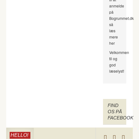
anmelde
på
Bogrummet.dk
så
læs
mere
her
Velkommen
til og
god
læselyst!
FIND
OS PÅ
FACEBOOK
HELLO!