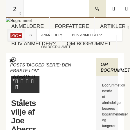
2
ANMELDERE
FORFATTERE
ARTIKLER
ANMELDERE
BLIV ANMELDER?
KIG
BLIV ANMELDER?
OM BOGRUMMET
OM BOGRUMMET
OM
POSTS TAGGED ‘SERIE: DEN
BOGRUMMET
FØRSTE LOV’
-
NYESTE
Bogrummet.dk
består
af
Stålets
almindelige
læseres
vilje af
boganmeldelser
Joe
og
fungerer
Abercr