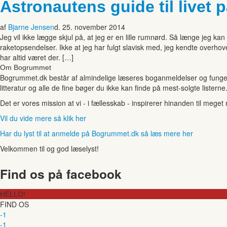
Astronautens guide til livet 
af
Bjarne Jensen
d. 25. november 2014
Jeg vil ikke lægge skjul på, at jeg er en lille rumnørd. Så længe jeg kan 
raketopsendelser. Ikke at jeg har fulgt slavisk med, jeg kendte overhove
har altid været der. […]
Om Bogrummet
Bogrummet.dk består af almindelige læseres boganmeldelser og funger
litteratur og alle de fine bøger du ikke kan finde på mest-solgte listerne
Det er vores mission at vi - i fællesskab - inspirerer hinanden til mege
Vil du vide mere så klik her
Har du lyst til at anmelde på Bogrummet.dk så læs mere her
Velkommen til og god læselyst!
Find os på facebook
HELLO!
FIND OS
-1
-1