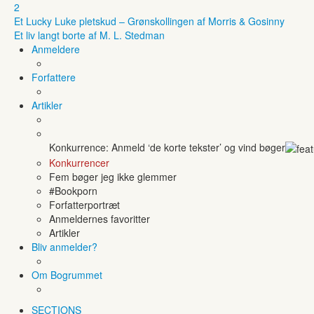
2
Et Lucky Luke pletskud – Grønskollingen af Morris & Gosinny
Et liv langt borte af M. L. Stedman
Anmeldere
Forfattere
Artikler
Konkurrence: Anmeld ‘de korte tekster’ og vind bøger
Konkurrencer
Fem bøger jeg ikke glemmer
#Bookporn
Forfatterportræt
Anmeldernes favoritter
Artikler
Bliv anmelder?
Om Bogrummet
SECTIONS