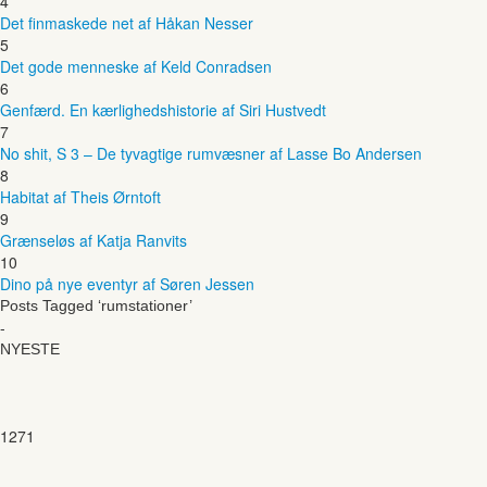
4
Det finmaskede net af Håkan Nesser
5
Det gode menneske af Keld Conradsen
6
Genfærd. En kærlighedshistorie af Siri Hustvedt
7
No shit, S 3 – De tyvagtige rumvæsner af Lasse Bo Andersen
8
Habitat af Theis Ørntoft
9
Grænseløs af Katja Ranvits
10
Dino på nye eventyr af Søren Jessen
Posts Tagged ‘rumstationer’
-
NYESTE
1271