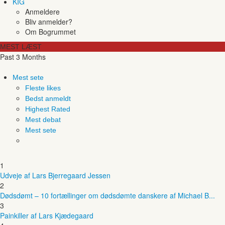
KIG
Anmeldere
Bliv anmelder?
Om Bogrummet
MEST LÆST
Past 3 Months
Mest sete
Fleste likes
Bedst anmeldt
Highest Rated
Mest debat
Mest sete
1
Udveje af Lars Bjerregaard Jessen
2
Dødsdømt – 10 fortællinger om dødsdømte danskere af Michael B...
3
Painkiller af Lars Kjædegaard