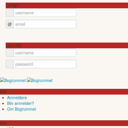
OPRET
@
LOG IND
KIG
Anmeldere
Bliv anmelder?
Om Bogrummet
KIG