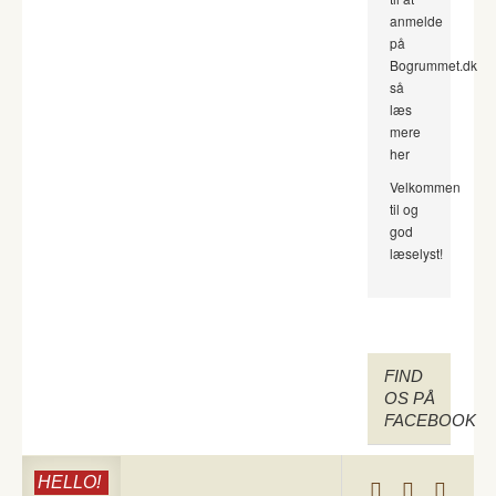
anmelde
på
Bogrummet.dk
så
læs
mere
her
Velkommen
til og
god
læselyst!
FIND
OS PÅ
FACEBOOK
HELLO!