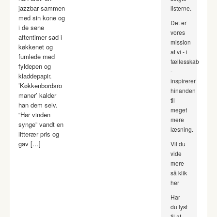
jazzbar sammen
listerne.
med sin kone og
Det er
i de sene
vores
aftentimer sad i
mission
køkkenet og
at vi - i
fumlede med
fællesskab
fyldepen og
-
kladdepapir.
inspirerer
’Køkkenbordsro
hinanden
maner’ kalder
til
han dem selv.
meget
“Hør vinden
mere
synge” vandt en
læsning.
litterær pris og
gav […]
Vil du
vide
mere
så klik
her
Har
du lyst
til at