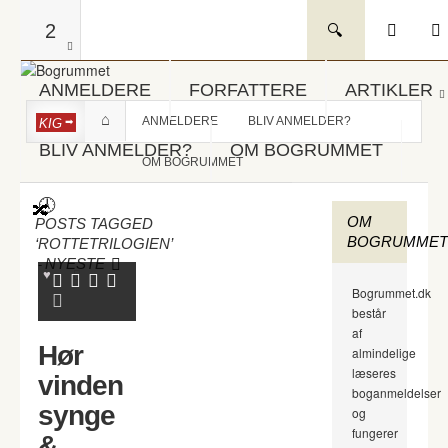
2
ANMELDERE
FORFATTERE
ARTIKLER
ANMELDERE
BLIV ANMELDER?
KIG
BLIV ANMELDER?
OM BOGRUMMET
OM BOGRUMMET
OM
POSTS TAGGED
BOGRUMMET
‘ROTTETRILOGIEN’
-
NYESTE
Bogrummet.dk
består
af
Hør
almindelige
læseres
vinden
boganmeldelser
synge
og
fungerer
&