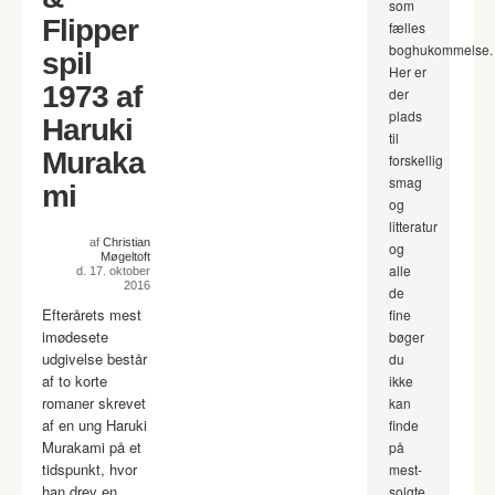
som
Flipper
fælles
boghukommelse.
spil
Her er
1973 af
der
plads
Haruki
til
Muraka
forskellig
smag
mi
og
litteratur
af
Christian
og
Møgeltoft
alle
d. 17. oktober
2016
de
Efterårets mest
fine
imødesete
bøger
udgivelse består
du
af to korte
ikke
romaner skrevet
kan
af en ung Haruki
finde
Murakami på et
på
tidspunkt, hvor
mest-
han drev en
solgte