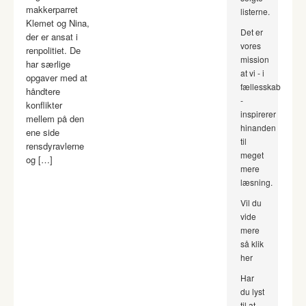
makkerparret
listerne.
Klemet og Nina,
Det er
der er ansat i
vores
renpolitiet. De
mission
har særlige
at vi - i
opgaver med at
fællesskab
håndtere
-
konflikter
inspirerer
mellem på den
hinanden
ene side
til
rensdyravlerne
meget
og […]
mere
læsning.
Vil du
vide
mere
så klik
her
Har
du lyst
til at