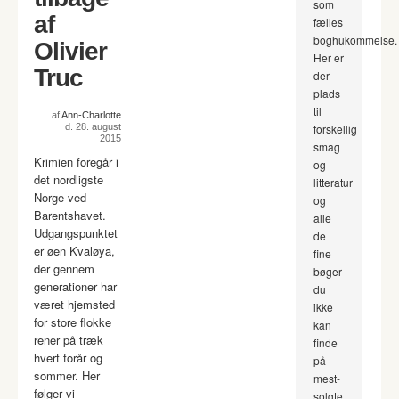
som
af
fælles
boghukommelse.
Olivier
Her er
Truc
der
plads
til
af
Ann-Charlotte
d. 28. august
forskellig
2015
smag
Krimien foregår i
og
det nordligste
litteratur
Norge ved
og
Barentshavet.
alle
Udgangspunktet
de
er øen Kvaløya,
fine
der gennem
bøger
generationer har
du
været hjemsted
ikke
for store flokke
kan
rener på træk
finde
hvert forår og
på
sommer. Her
mest-
følger vi
solgte