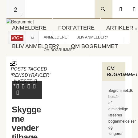
2
ANMELDERE
FORFATTERE
ARTIKLER
ANMELDERE
BLIV ANMELDER?
KIG
BLIV ANMELDER?
OM BOGRUMMET
OM BOGRUMMET
OM
POSTS TAGGED
BOGRUMMET
‘RENSDYRAVLER’
-
NYESTE
Bogrummet.dk
består
af
Skygge
almindelige
læseres
rne
boganmeldelser
vender
og
fungerer
tilbage