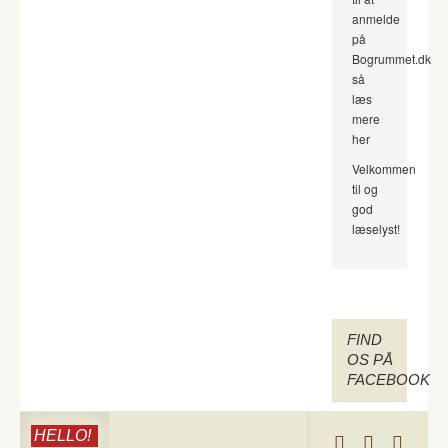
anmelde
på
Bogrummet.dk
så
læs
mere
her
Velkommen
til og
god
læselyst!
FIND
OS PÅ
FACEBOOK
HELLO!