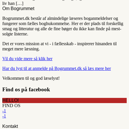
liv han […]
Om Bogrummet
Bogrummet.dk består af almindelige læseres boganmeldelser og
fungerer som fælles boghukommelse. Her er der plads til forskellig
smag og litteratur og alle de fine bøger du ikke kan finde på mest-
solgte listerne.
Det er vores mission at vi - i fællesskab - inspirerer hinanden til
meget mere læsning.
Vil du vide mere så klik her
Har du lyst til at anmelde på Bogrummet.dk så læs mere her
Velkommen til og god læselyst!
Find os på facebook
HELLO!
FIND OS
-1
-1
Kontakt