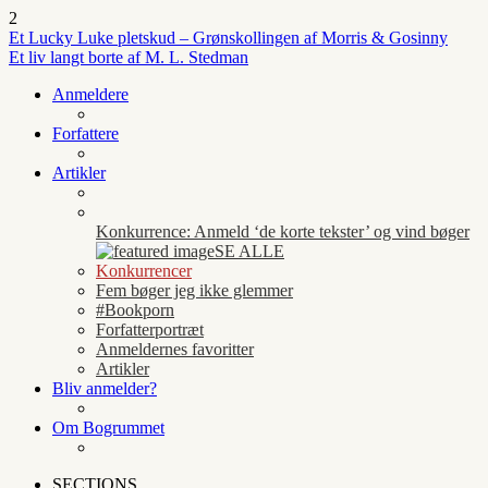
2
Et Lucky Luke pletskud – Grønskollingen af Morris & Gosinny
Et liv langt borte af M. L. Stedman
Anmeldere
Forfattere
Artikler
Konkurrence: Anmeld ‘de korte tekster’ og vind bøger
SE ALLE
Konkurrencer
Fem bøger jeg ikke glemmer
#Bookporn
Forfatterportræt
Anmeldernes favoritter
Artikler
Bliv anmelder?
Om Bogrummet
SECTIONS