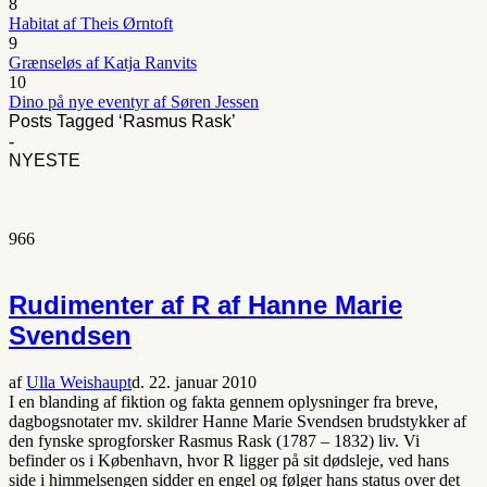
8
Habitat af Theis Ørntoft
9
Grænseløs af Katja Ranvits
10
Dino på nye eventyr af Søren Jessen
Posts Tagged ‘Rasmus Rask’
-
NYESTE
966
Rudimenter af R af Hanne Marie
Svendsen
af
Ulla Weishaupt
d. 22. januar 2010
I en blanding af fiktion og fakta gennem oplysninger fra breve,
dagbogsnotater mv. skildrer Hanne Marie Svendsen brudstykker af
den fynske sprogforsker Rasmus Rask (1787 – 1832) liv. Vi
befinder os i København, hvor R ligger på sit dødsleje, ved hans
side i himmelsengen sidder en engel og følger hans status over det