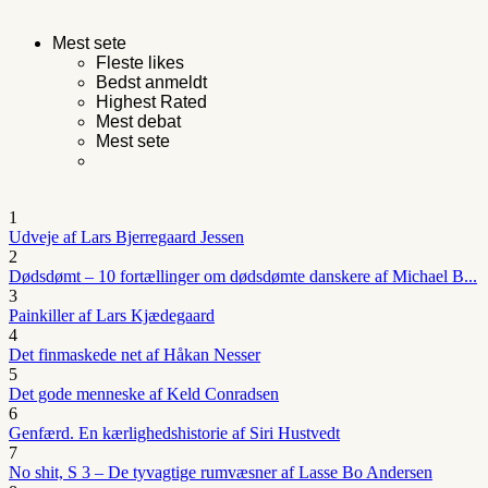
Mest sete
Fleste likes
Bedst anmeldt
Highest Rated
Mest debat
Mest sete
1
Udveje af Lars Bjerregaard Jessen
2
Dødsdømt – 10 fortællinger om dødsdømte danskere af Michael B...
3
Painkiller af Lars Kjædegaard
4
Det finmaskede net af Håkan Nesser
5
Det gode menneske af Keld Conradsen
6
Genfærd. En kærlighedshistorie af Siri Hustvedt
7
No shit, S 3 – De tyvagtige rumvæsner af Lasse Bo Andersen