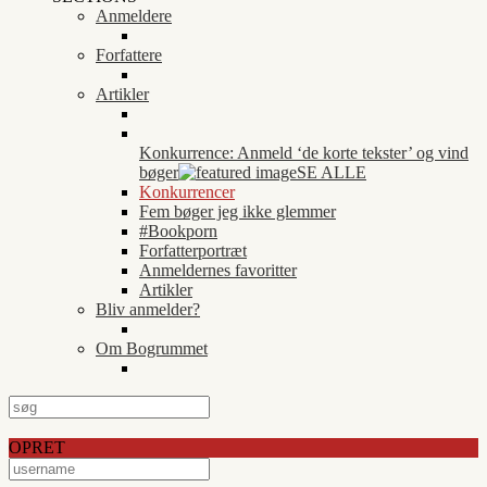
Anmeldere
Forfattere
Artikler
Konkurrence: Anmeld ‘de korte tekster’ og vind
bøger
SE ALLE
Konkurrencer
Fem bøger jeg ikke glemmer
#Bookporn
Forfatterportræt
Anmeldernes favoritter
Artikler
Bliv anmelder?
Om Bogrummet
OPRET