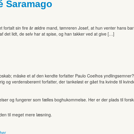
sé Saramago
 fortalt sin fire år ældre mand, tømreren Josef, at hun venter hans barn
 det lidt, de selv har at spise, og han takker ved at give […]
oskab; måske et af den kendte forfatter Paulo Coelhos yndlingsemner? I
ig og verdensberømt forfatter, der tankeløst er gået fra kvinde til kvin
r og fungerer som fælles boghukommelse. Her er der plads til forskell
anden til meget mere læsning.
 her