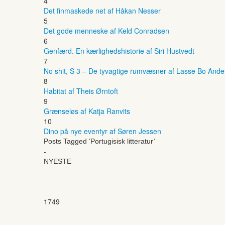
4
Det finmaskede net af Håkan Nesser
5
Det gode menneske af Keld Conradsen
6
Genfærd. En kærlighedshistorie af Siri Hustvedt
7
No shit, S 3 – De tyvagtige rumvæsner af Lasse Bo And
8
Habitat af Theis Ørntoft
9
Grænseløs af Katja Ranvits
10
Dino på nye eventyr af Søren Jessen
Posts Tagged ‘Portugisisk litteratur’
-
NYESTE
1749