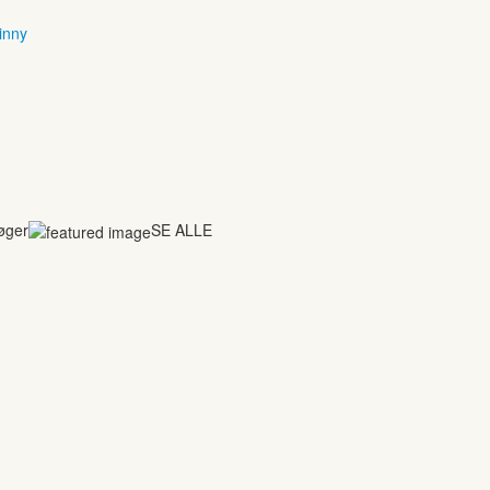
inny
bøger
SE ALLE