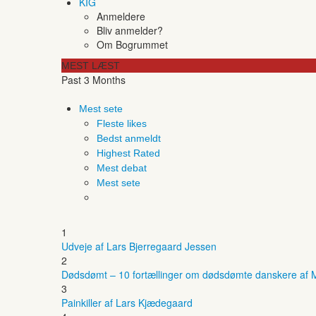
KIG
Anmeldere
Bliv anmelder?
Om Bogrummet
MEST LÆST
Past 3 Months
Mest sete
Fleste likes
Bedst anmeldt
Highest Rated
Mest debat
Mest sete
1
Udveje af Lars Bjerregaard Jessen
2
Dødsdømt – 10 fortællinger om dødsdømte danskere af M
3
Painkiller af Lars Kjædegaard