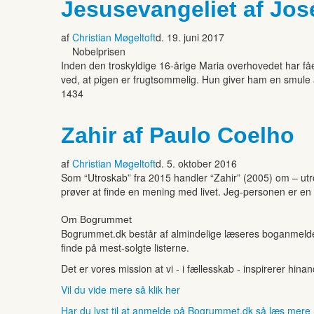
Jesusevangeliet af Jo
af
Christian Møgeltoft
d. 19. juni 2017
Nobelprisen
Inden den troskyldige 16-årige Maria overhovedet har fået
ved, at pigen er frugtsommelig. Hun giver ham en smule af
1434
Zahir af Paulo Coelho
af
Christian Møgeltoft
d. 5. oktober 2016
Som “Utroskab” fra 2015 handler “Zahir” (2005) om – utr
prøver at finde en mening med livet. Jeg-personen er en r
Om Bogrummet
Bogrummet.dk består af almindelige læseres boganmeldelse
finde på mest-solgte listerne.
Det er vores mission at vi - i fællesskab - inspirerer hin
Vil du vide mere så klik her
Har du lyst til at anmelde på Bogrummet.dk så læs mere