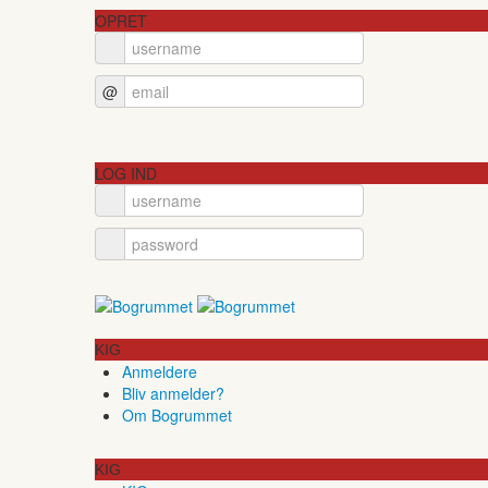
OPRET
@
LOG IND
KIG
Anmeldere
Bliv anmelder?
Om Bogrummet
KIG