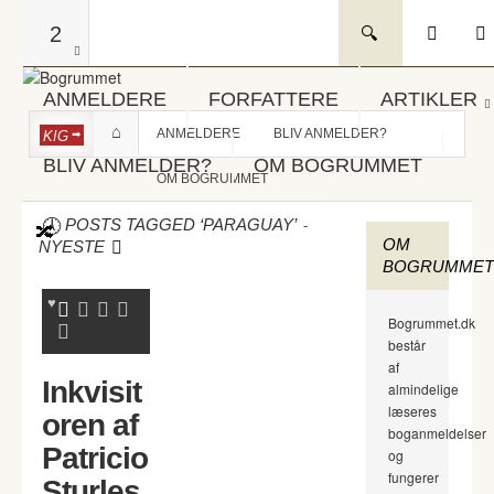
2
ANMELDERE
FORFATTERE
ARTIKLER
ANMELDERE
BLIV ANMELDER?
KIG
BLIV ANMELDER?
OM BOGRUMMET
OM BOGRUMMET
-
POSTS TAGGED ‘PARAGUAY’
OM
NYESTE
BOGRUMMET
Bogrummet.dk
består
af
Inkvisit
almindelige
læseres
oren af
boganmeldelser
Patricio
og
fungerer
Sturles