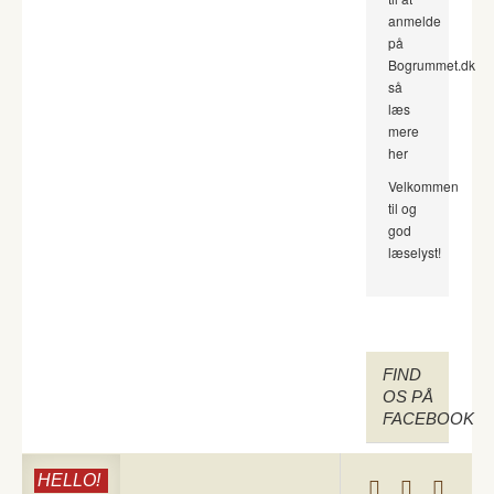
anmelde
på
Bogrummet.dk
så
læs
mere
her
Velkommen
til og
god
læselyst!
FIND
OS PÅ
FACEBOOK
HELLO!