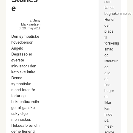
som
e
fælles
boghukommelse.
Her er
af
Jens
Markvardsen
der
d. 29. maj 2011
plads
Den sympatiske
til
hovedperson
forskellig
Angelo
smag
Degrasso er
og
øverste
litteratur
inkvisitor i den
og
katolske kirke.
alle
Denne
de
sympatiske
fine
mand forestår
bøger
tortur og
du
hekseafbrændin
ikke
ger af ganske
kan
uskyldige
finde
mennesker.
på
Hekseafbrændin
mest-
gerne tjener til
solgte