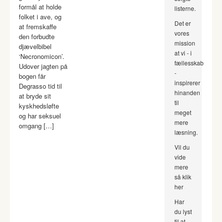
formål at holde
listerne.
folket i ave, og
Det er
at fremskaffe
vores
den forbudte
mission
djævelbibel
at vi - i
‘Necronomicon’.
fællesskab
Udover jagten på
-
bogen får
inspirerer
Degrasso tid til
hinanden
at bryde sit
til
kyskhedsløfte
meget
og har seksuel
mere
omgang […]
læsning.
Vil du
vide
mere
så klik
her
Har
du lyst
til at