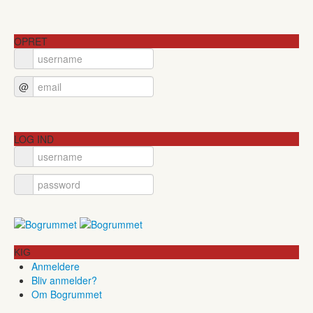
OPRET
@
LOG IND
KIG
Anmeldere
Bliv anmelder?
Om Bogrummet