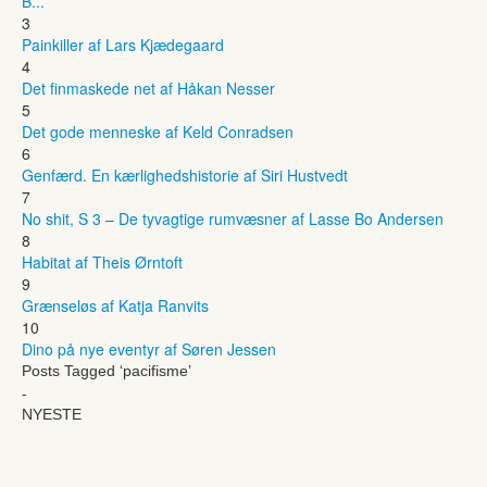
B...
3
Painkiller af Lars Kjædegaard
4
Det finmaskede net af Håkan Nesser
5
Det gode menneske af Keld Conradsen
6
Genfærd. En kærlighedshistorie af Siri Hustvedt
7
No shit, S 3 – De tyvagtige rumvæsner af Lasse Bo Andersen
8
Habitat af Theis Ørntoft
9
Grænseløs af Katja Ranvits
10
Dino på nye eventyr af Søren Jessen
Posts Tagged ‘pacifisme’
-
NYESTE