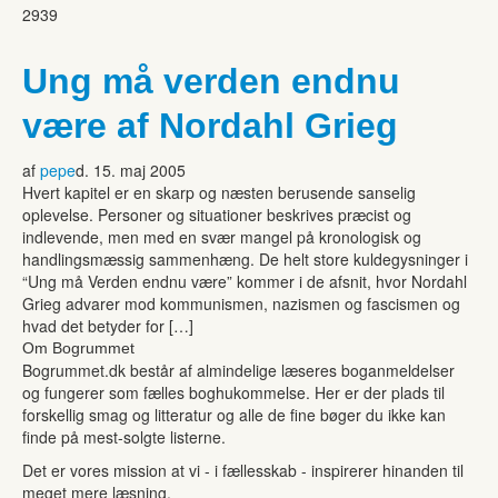
2939
Ung må verden endnu
være af Nordahl Grieg
af
pepe
d. 15. maj 2005
Hvert kapitel er en skarp og næsten berusende sanselig
oplevelse. Personer og situationer beskrives præcist og
indlevende, men med en svær mangel på kronologisk og
handlingsmæssig sammenhæng. De helt store kuldegysninger i
“Ung må Verden endnu være” kommer i de afsnit, hvor Nordahl
Grieg advarer mod kommunismen, nazismen og fascismen og
hvad det betyder for […]
Om Bogrummet
Bogrummet.dk består af almindelige læseres boganmeldelser
og fungerer som fælles boghukommelse. Her er der plads til
forskellig smag og litteratur og alle de fine bøger du ikke kan
finde på mest-solgte listerne.
Det er vores mission at vi - i fællesskab - inspirerer hinanden til
meget mere læsning.