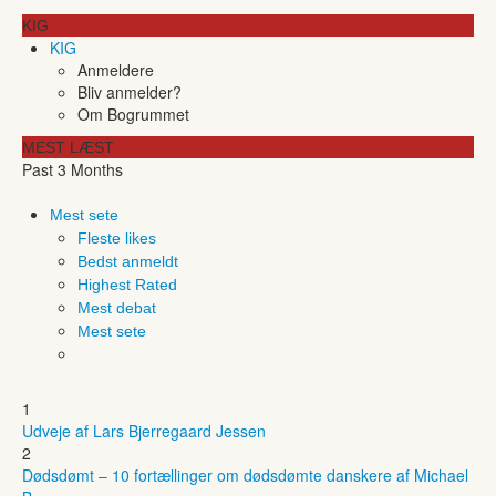
KIG
KIG
Anmeldere
Bliv anmelder?
Om Bogrummet
MEST LÆST
Past 3 Months
Mest sete
Fleste likes
Bedst anmeldt
Highest Rated
Mest debat
Mest sete
1
Udveje af Lars Bjerregaard Jessen
2
Dødsdømt – 10 fortællinger om dødsdømte danskere af Michael