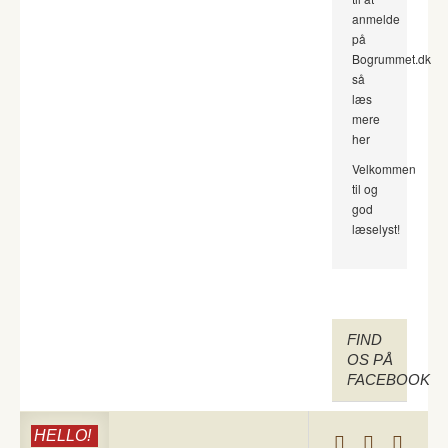
anmelde
på
Bogrummet.dk
så
læs
mere
her
Velkommen
til og
god
læselyst!
FIND
OS PÅ
FACEBOOK
HELLO!