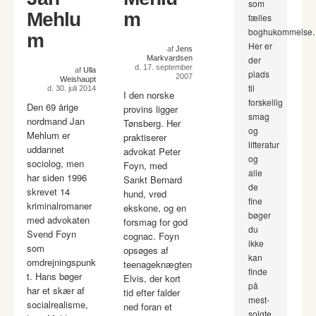
som
Mehlu
m
fælles
boghukommelse.
m
Her er
af
Jens
Markvardsen
der
d. 17. september
af
Ulla
plads
2007
Weishaupt
til
d. 30. juli 2014
I den norske
forskellig
Den 69 årige
provins ligger
smag
nordmand Jan
Tønsberg. Her
og
Mehlum er
praktiserer
litteratur
uddannet
advokat Peter
og
sociolog, men
Foyn, med
alle
har siden 1996
Sankt Bernard
de
skrevet 14
hund, vred
fine
kriminalromaner
ekskone, og en
bøger
med advokaten
forsmag for god
du
Svend Foyn
cognac. Foyn
ikke
som
opsøges af
kan
omdrejningspunk
teenageknægten
finde
t. Hans bøger
Elvis, der kort
på
har et skær af
tid efter falder
mest-
socialrealisme,
ned foran et
solgte