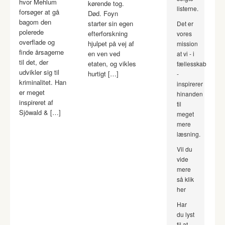
hvor Mehlum
kørende tog.
listerne.
forsøger at gå
Død. Foyn
bagom den
starter sin egen
Det er
polerede
efterforskning
vores
overflade og
hjulpet på vej af
mission
finde årsagerne
en ven ved
at vi - i
til det, der
etaten, og vikles
fællesskab
udvikler sig til
hurtigt […]
-
kriminalitet. Han
inspirerer
er meget
hinanden
inspireret af
til
Sjöwald & […]
meget
mere
læsning.
Vil du
vide
mere
så klik
her
Har
du lyst
til at