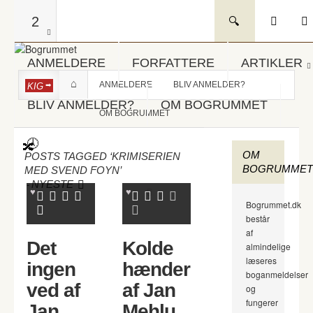
2
ANMELDERE
FORFATTERE
ARTIKLER
ANMELDERE
BLIV ANMELDER?
KIG
BLIV ANMELDER?
OM BOGRUMMET
OM BOGRUMMET
OM
POSTS TAGGED ‘KRIMISERIEN
BOGRUMMET
MED SVEND FOYN’
-
NYESTE
Bogrummet.dk
består
af
Det
Kolde
almindelige
læseres
ingen
hænder
boganmeldelser
ved af
af Jan
og
fungerer
Jan
Mehlu