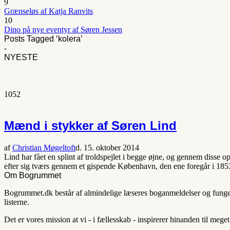
9
Grænseløs af Katja Ranvits
10
Dino på nye eventyr af Søren Jessen
Posts Tagged ‘kolera’
-
NYESTE
1052
Mænd i stykker af Søren Lind
af
Christian Møgeltoft
d. 15. oktober 2014
Lind har fået en splint af troldspejlet i begge øjne, og gennem disse
efter sig tværs gennem et gispende København, den ene foregår i 18
Om Bogrummet
Bogrummet.dk består af almindelige læseres boganmeldelser og fungerer
listerne.
Det er vores mission at vi - i fællesskab - inspirerer hinanden til mege