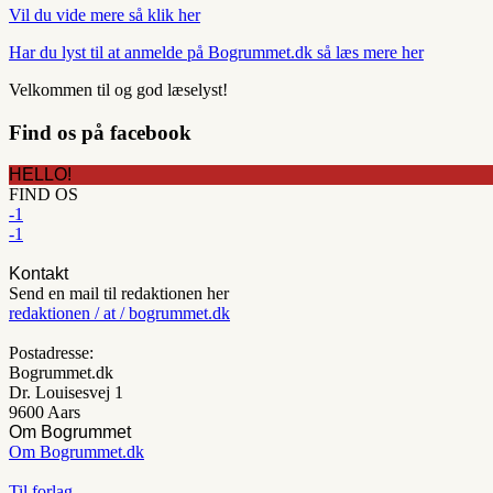
Vil du vide mere så klik her
Har du lyst til at anmelde på Bogrummet.dk så læs mere her
Velkommen til og god læselyst!
Find os på facebook
HELLO!
FIND OS
-1
-1
Kontakt
Send en mail til redaktionen her
redaktionen / at / bogrummet.dk
Postadresse:
Bogrummet.dk
Dr. Louisesvej 1
9600 Aars
Om Bogrummet
Om Bogrummet.dk
Til forlag