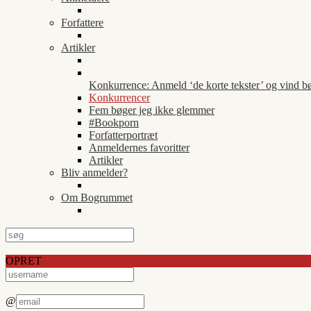
Forfattere
Artikler
Konkurrence: Anmeld ‘de korte tekster’ og vind b
Konkurrencer
Fem bøger jeg ikke glemmer
#Bookporn
Forfatterportræt
Anmeldernes favoritter
Artikler
Bliv anmelder?
Om Bogrummet
OPRET
@