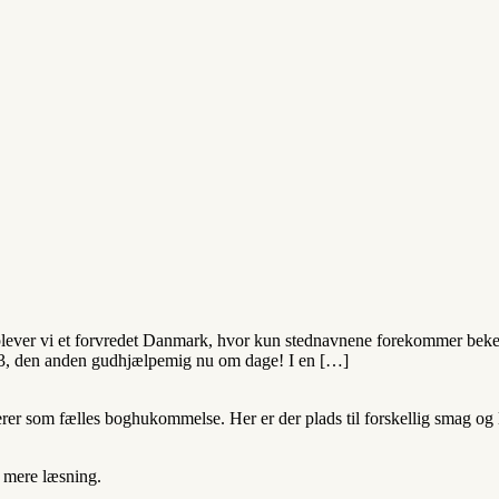
 oplever vi et forvredet Danmark, hvor kun stednavnene forekommer beken
53, den anden gudhjælpemig nu om dage! I en […]
 som fælles boghukommelse. Her er der plads til forskellig smag og lit
t mere læsning.