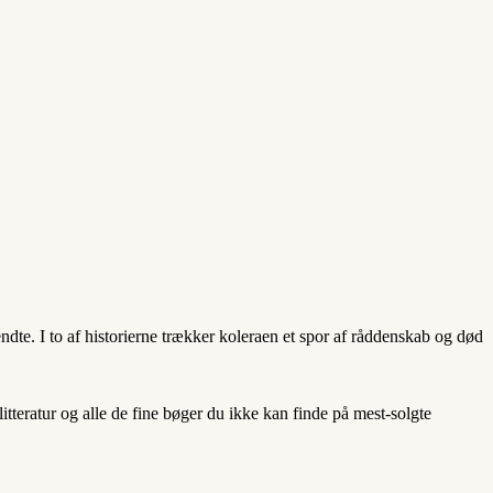
dte. I to af historierne trækker koleraen et spor af råddenskab og død
teratur og alle de fine bøger du ikke kan finde på mest-solgte