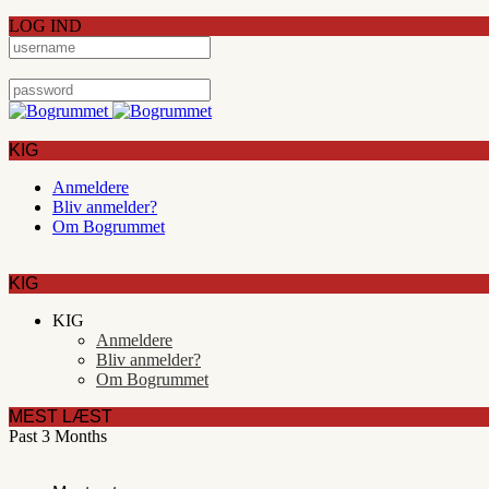
LOG IND
KIG
Anmeldere
Bliv anmelder?
Om Bogrummet
KIG
KIG
Anmeldere
Bliv anmelder?
Om Bogrummet
MEST LÆST
Past 3 Months