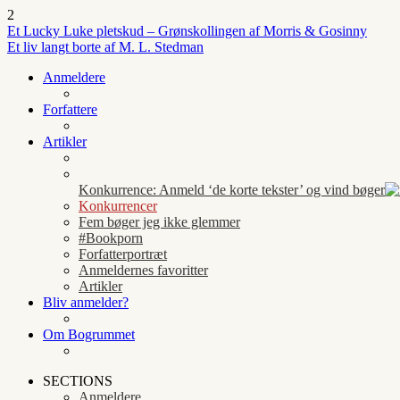
2
Et Lucky Luke pletskud – Grønskollingen af Morris & Gosinny
Et liv langt borte af M. L. Stedman
Anmeldere
Forfattere
Artikler
Konkurrence: Anmeld ‘de korte tekster’ og vind bøger
Konkurrencer
Fem bøger jeg ikke glemmer
#Bookporn
Forfatterportræt
Anmeldernes favoritter
Artikler
Bliv anmelder?
Om Bogrummet
SECTIONS
Anmeldere