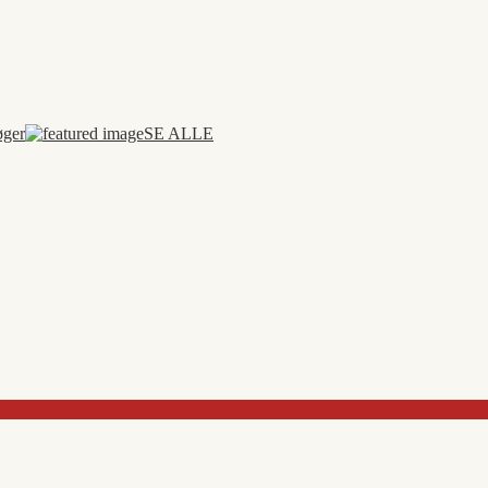
øger
SE ALLE