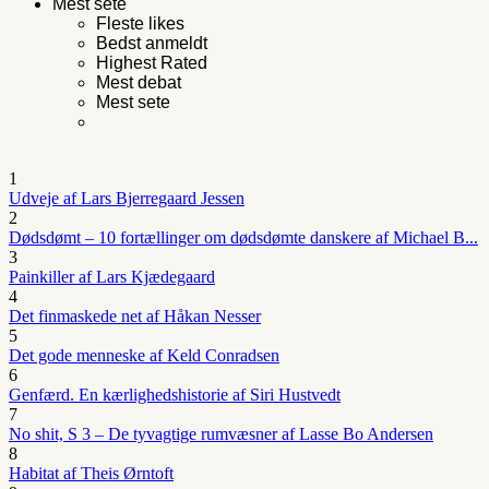
Mest sete
Fleste likes
Bedst anmeldt
Highest Rated
Mest debat
Mest sete
1
Udveje af Lars Bjerregaard Jessen
2
Dødsdømt – 10 fortællinger om dødsdømte danskere af Michael B...
3
Painkiller af Lars Kjædegaard
4
Det finmaskede net af Håkan Nesser
5
Det gode menneske af Keld Conradsen
6
Genfærd. En kærlighedshistorie af Siri Hustvedt
7
No shit, S 3 – De tyvagtige rumvæsner af Lasse Bo Andersen
8
Habitat af Theis Ørntoft