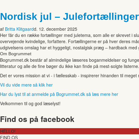
Nordisk jul – Julefortællinge
af
Britta Klitgaard
d. 12. december 2025
Her får du en række fortællinger med juletema, som alle er skrevet i slut
overvejende kvindelige, forfattere. Fortællingerne er på hver deres må
udgivelsens omslag har et hyggeligt, nostalgisk præg – hardback med g
Om Bogrummet
Bogrummet.dk består af almindelige læseres boganmeldelser og funger
litteratur og alle de fine bøger du ikke kan finde på mest-solgte listerne
Det er vores mission at vi - i fællesskab - inspirerer hinanden til mege
Vil du vide mere så klik her
Har du lyst til at anmelde på Bogrummet.dk så læs mere her
Velkommen til og god læselyst!
Find os på facebook
HELLO!
FIND OS