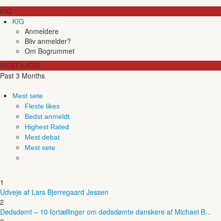
KIG
KIG
Anmeldere
Bliv anmelder?
Om Bogrummet
MEST LÆST
Past 3 Months
Mest sete
Fleste likes
Bedst anmeldt
Highest Rated
Mest debat
Mest sete
1
Udveje af Lars Bjerregaard Jessen
2
Dødsdømt – 10 fortællinger om dødsdømte danskere af Michael B...