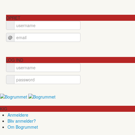
OPRET
@
LOG IND
KIG
Anmeldere
Bliv anmelder?
Om Bogrummet