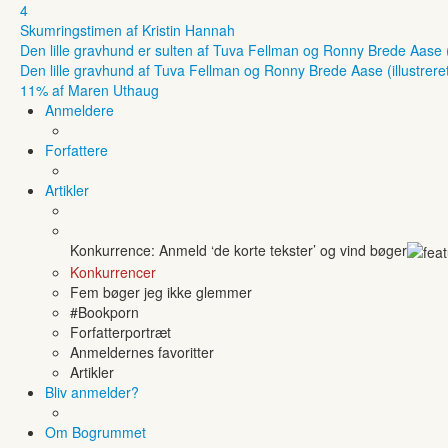
4
Skumringstimen af Kristin Hannah
Den lille gravhund er sulten af Tuva Fellman og Ronny Brede Aase (il
Den lille gravhund af Tuva Fellman og Ronny Brede Aase (illustreret
11% af Maren Uthaug
Anmeldere
Forfattere
Artikler
Konkurrence: Anmeld ‘de korte tekster’ og vind bøger
Konkurrencer
Fem bøger jeg ikke glemmer
#Bookporn
Forfatterportræt
Anmeldernes favoritter
Artikler
Bliv anmelder?
Om Bogrummet