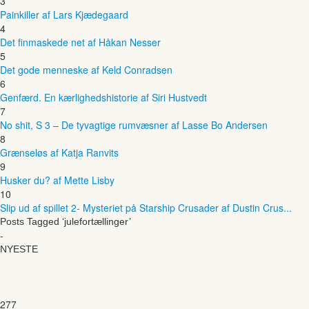
3
Painkiller af Lars Kjædegaard
4
Det finmaskede net af Håkan Nesser
5
Det gode menneske af Keld Conradsen
6
Genfærd. En kærlighedshistorie af Siri Hustvedt
7
No shit, S 3 – De tyvagtige rumvæsner af Lasse Bo Andersen
8
Grænseløs af Katja Ranvits
9
Husker du? af Mette Lisby
10
Slip ud af spillet 2- Mysteriet på Starship Crusader af Dustin Crus...
Posts Tagged ‘julefortællinger’
-
NYESTE
277