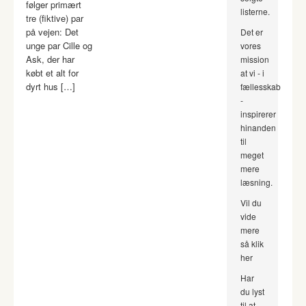
følger primært
listerne.
tre (fiktive) par
på vejen: Det
Det er
unge par Cille og
vores
Ask, der har
mission
købt et alt for
at vi - i
dyrt hus […]
fællesskab
-
inspirerer
hinanden
til
meget
mere
læsning.
Vil du
vide
mere
så klik
her
Har
du lyst
til at