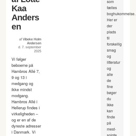
som
Kaa
fælles
boghukommelse.
Anders
Her er
en
der
plads
til
af
Vibeke Holm
Andersen
forskellig
d. 7. september
smag
2025
og
Vi følger
litteratur
beboerne på
og
Hambros Allé 7,
alle
9 og 13 i
de
medgang og
fine
ikke mindst
bøger
modgang.
du
Hambros Allé i
ikke
Hellerup findes i
kan
virkeligheden –
finde
og er en af de
på
dyreste adresser
mest-
i Danmark. Vi
solgte