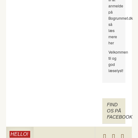
anmelde
på
Bogrummet.dk
så
læs
mere
her
Velkommen
til og
god
læselyst!
FIND
OS PÅ
FACEBOOK
HELLO!