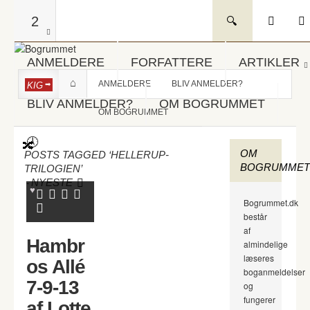
2
ANMELDERE
FORFATTERE
ARTIKLER
ANMELDERE
BLIV ANMELDER?
KIG
BLIV ANMELDER?
OM BOGRUMMET
OM BOGRUMMET
OM
POSTS TAGGED ‘HELLERUP-
BOGRUMMET
TRILOGIEN’
-
NYESTE
Bogrummet.dk
består
af
Hambr
almindelige
læseres
os Allé
boganmeldelser
7-9-13
og
fungerer
af Lotte