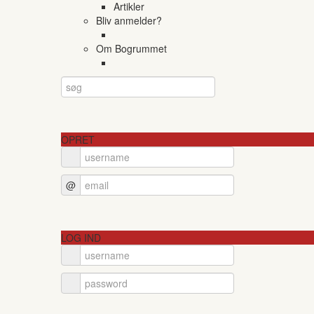
Artikler
Bliv anmelder?
Om Bogrummet
OPRET
@
LOG IND