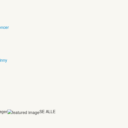
encer
inny
bøger
SE ALLE