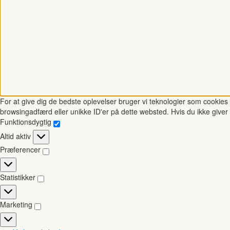
For at give dig de bedste oplevelser bruger vi teknologier som cookies t
browsingadfærd eller unikke ID'er på dette websted. Hvis du ikke giver 
Funktionsdygtig
Funktionsdygtig
Altid aktiv
Præferencer
Præferencer
Statistikker
Statistikker
Marketing
Marketing