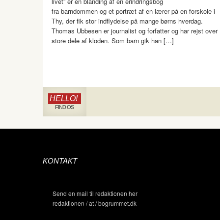
livet” er en blanding af en erindringsbog
fra barndommen og et portræt af en lærer på en forskole i
Thy, der fik stor indflydelse på mange børns hverdag.
Thomas Ubbesen er journalist og forfatter og har rejst over
store dele af kloden. Som barn gik han […]
HELLO!
FIND OS
KONTAKT
Send en mail til redaktionen her
redaktionen / at / bogrummet.dk