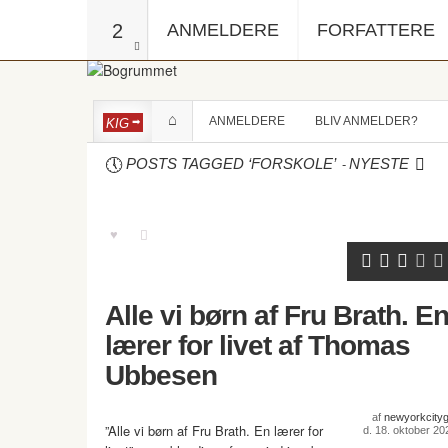
2
ANMELDERE
FORFATTERE
ANMELDERE
BLIV ANMELDER?
KIG
-
POSTS TAGGED ‘FORSKOLE’
NYESTE
Alle vi børn af Fru Brath. E
lærer for livet af Thomas
Ubbesen
af
newyorkcitygi
”Alle vi børn af Fru Brath. En lærer for
d. 18. oktober 20