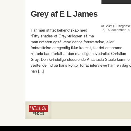
Grey af E L James
af
Splint (I. Jørgense
Har man stiftet bekendtskab med
d. 15. december 20
“Fifty shades of Grey”-trilogien så må
man næsten også læse denne fortsættelse, eller
fortsættelse er egentlig ikke korrekt, for det er samme
historie bare fortalt af den mandlige hovedrolle, Christian
Grey. Den kvindelige studerende Anastasia Steele kommer
væltende ind på hans kontor for at interviewe ham en dag 
han […]
HELLO!
FIND OS