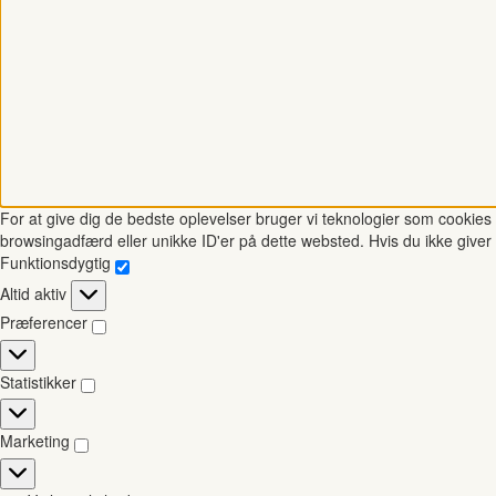
For at give dig de bedste oplevelser bruger vi teknologier som cookies t
browsingadfærd eller unikke ID'er på dette websted. Hvis du ikke giver 
Funktionsdygtig
Funktionsdygtig
Altid aktiv
Præferencer
Præferencer
Statistikker
Statistikker
Marketing
Marketing