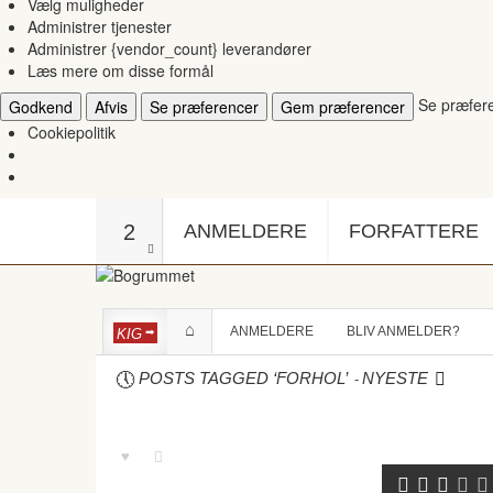
Vælg muligheder
Administrer tjenester
Administrer {vendor_count} leverandører
Læs mere om disse formål
Se præfer
Godkend
Afvis
Se præferencer
Gem præferencer
Cookiepolitik
2
ANMELDERE
FORFATTERE
ANMELDERE
BLIV ANMELDER?
KIG
-
POSTS TAGGED ‘FORHOL’
NYESTE