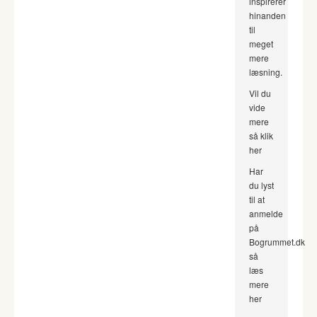
inspirerer
hinanden
til
meget
mere
læsning.
Vil du
vide
mere
så klik
her
Har
du lyst
til at
anmelde
på
Bogrummet.dk
så
læs
mere
her