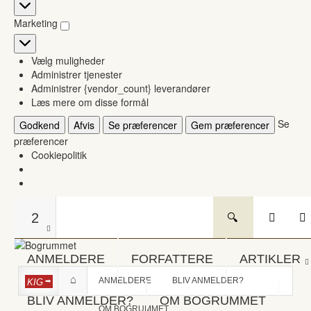
Statistikker
Marketing
Marketing
Vælg muligheder
Administrer tjenester
Administrer {vendor_count} leverandører
Læs mere om disse formål
Se
Godkend
Afvis
Se præferencer
Gem præferencer
præferencer
Cookiepolitik
2
ANMELDERE
FORFATTERE
ARTIKLER
ANMELDERE
BLIV ANMELDER?
KIG
BLIV ANMELDER?
OM BOGRUMMET
OM BOGRUMMET