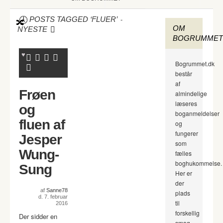
-
POSTS TAGGED ‘FLUER’
OM
NYESTE
BOGRUMMET
Bogrummet.dk
består
af
Frøen
almindelige
læseres
og
boganmeldelser
fluen af
og
fungerer
Jesper
som
Wung-
fælles
boghukommelse.
Sung
Her er
der
af
Sanne78
plads
d. 7. februar
til
2016
forskellig
Der sidder en
smag