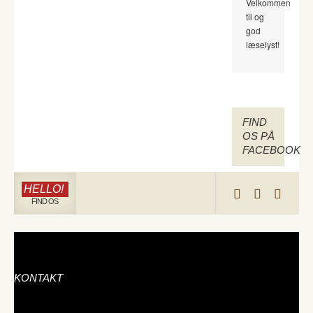
Velkommen
til og
god
læselyst!
FIND
OS PÅ
FACEBOOK
HELLO!
FIND OS
KONTAKT