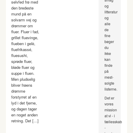
selvfed frø med
og
den bredeste
litteratur
mund på en
og
solvarm vej og
alle
drømmer om
de
fluer. Fluer i fad,
fine
grillet fluevinge,
bøger
flueben i gelè,
du
fluefrikassé,
ikke
fluesushi,
kan
sprøde fluer,
finde
bløde fluer og
på
suppe i fluen.
mest-
Men pludselig
solgte
bliver frøens
listerne.
drømme
forstyrret af en
Det er
lyd i det fjerne,
vores
og dagen tager
mission
en noget anden
at vi - i
retning. Det […]
fællesskab
-