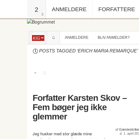
2
ANMELDERE
FORFATTERE
ANMELDERE
BLIV ANMELDER?
KIG
POSTS TAGGED ‘ERICH MARIA REMARQUE’
Forfatter Karsten Skov –
Fem bøger jeg ikke
glemmer
af
Gæsteskribe
Jeg husker med stor glæde mine
d. 1. april 2