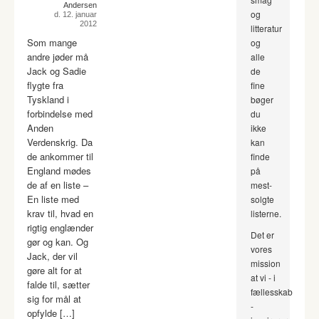
Andersen
og
d. 12. januar
2012
litteratur
Som mange
og
andre jøder må
alle
Jack og Sadie
de
flygte fra
fine
Tyskland i
bøger
forbindelse med
du
Anden
ikke
Verdenskrig. Da
kan
de ankommer til
finde
England mødes
på
de af en liste –
mest-
En liste med
solgte
krav til, hvad en
listerne.
rigtig englænder
Det er
gør og kan. Og
vores
Jack, der vil
mission
gøre alt for at
at vi - i
falde til, sætter
fællesskab
sig for mål at
-
opfylde […]