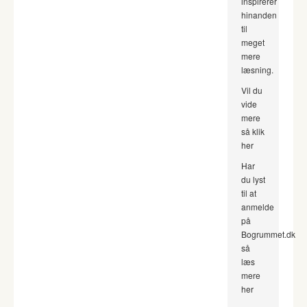
inspirerer
hinanden
til
meget
mere
læsning.
Vil du
vide
mere
så klik
her
Har
du lyst
til at
anmelde
på
Bogrummet.dk
så
læs
mere
her