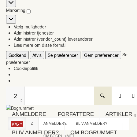
Statistikker
Marketing
Marketing
Vælg muligheder
Administrer tjenester
Administrer {vendor_count} leverandører
Læs mere om disse formål
Se
Godkend
Afvis
Se præferencer
Gem præferencer
præferencer
Cookiepolitik
2
ANMELDERE
FORFATTERE
ARTIKLER
ANMELDERE
BLIV ANMELDER?
KIG
BLIV ANMELDER?
OM BOGRUMMET
OM BOGRUMMET