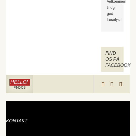
Velkommen
til og
god
læselyst!
FIND
OS PÅ
FACEBOOK
HELLO!
FIND OS
KONTAKT