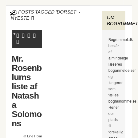
-
POSTS TAGGED ‘DORSET’
OM
NYESTE
BOGRUMMET
Bogrummet.dk
består
af
Mr.
almindelige
læseres
Rosenb
boganmeldelser
lums
og
fungerer
liste af
som
Natash
fælles
boghukommelse.
a
Her er
Solomo
der
plads
ns
til
forskellig
af
Line Holm
smag