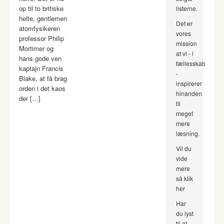
op til to britiske
listerne.
helte, gentlemen
Det er
atomfysikeren
vores
professor Philip
mission
Mortimer og
at vi - i
hans gode ven
fællesskab
kaptajn Francis
-
Blake, at få brag
inspirerer
orden i det kaos
hinanden
der […]
til
meget
mere
læsning.
Vil du
vide
mere
så klik
her
Har
du lyst
til at