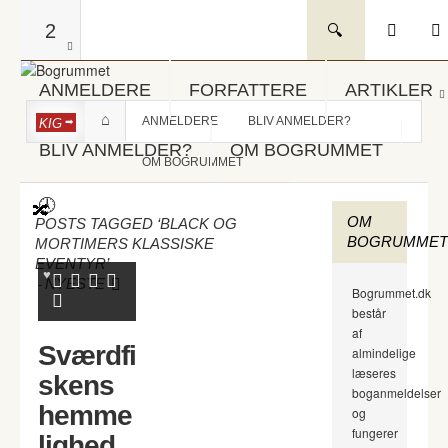
2
ANMELDERE
FORFATTERE
ARTIKLER
ANMELDERE
BLIV ANMELDER?
KIG
BLIV ANMELDER?
OM BOGRUMMET
OM BOGRUMMET
OM
POSTS TAGGED ‘BLACK OG
BOGRUMMET
MORTIMERS KLASSISKE
EVENTYR’
-
NYESTE
Bogrummet.dk
består
af
Sværdfi
almindelige
læseres
skens
boganmeldelser
hemme
og
fungerer
lighed