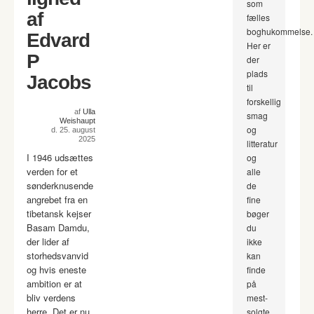
som
af
fælles
boghukommelse.
Edvard
Her er
P
der
plads
Jacobs
til
forskellig
af
Ulla
smag
Weishaupt
og
d. 25. august
2025
litteratur
I 1946 udsættes
og
verden for et
alle
sønderknusende
de
angrebet fra en
fine
tibetansk kejser
bøger
Basam Damdu,
du
der lider af
ikke
storhedsvanvid
kan
og hvis eneste
finde
ambition er at
på
bliv verdens
mest-
herre. Det er nu
solgte