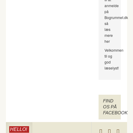
anmelde
på
Bogrummet.dk
så
læs
mere
her
Velkommen
til og
god
læselyst!
FIND
OS PÅ
FACEBOOK
HELLO!