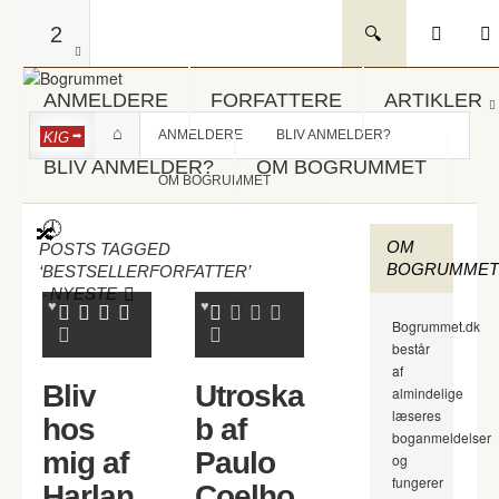
2
ANMELDERE
FORFATTERE
ARTIKLER
ANMELDERE
BLIV ANMELDER?
KIG
BLIV ANMELDER?
OM BOGRUMMET
OM BOGRUMMET
OM
POSTS TAGGED
BOGRUMMET
‘BESTSELLERFORFATTER’
-
NYESTE
Bogrummet.dk
består
af
Bliv
Utroska
almindelige
læseres
hos
b af
boganmeldelser
mig af
Paulo
og
fungerer
Harlan
Coelho