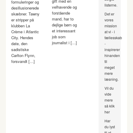
gift med en
formuleringer og
listerne.
velhavende og
desillusionerede
forstående
skæbner. Tawny
Det er
mand, har to
er stripper på
vores
dejlige børn og
klubben La
mission
et interessant
Crème i Atlantic
at vi - i
job som
City. Hendes
fællesskab
journalist i […]
date, den
-
sadistiske
inspirerer
Carlton Flynn,
hinanden
forsvandt […]
til
meget
mere
læsning.
Vil du
vide
mere
så klik
her
Har
du lyst
til at