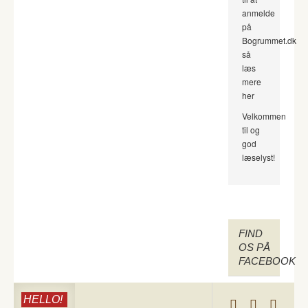
anmelde
på
Bogrummet.dk
så
læs
mere
her
Velkommen
til og
god
læselyst!
FIND
OS PÅ
FACEBOOK
HELLO!