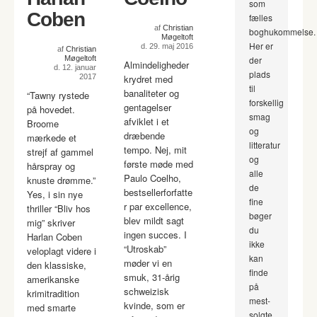
som
Coben
fælles
af
Christian
boghukommelse.
Møgeltoft
Her er
d. 29. maj 2016
af
Christian
Møgeltoft
der
Almindeligheder
d. 12. januar
plads
2017
krydret med
til
banaliteter og
“Tawny rystede
forskellig
gentagelser
på hovedet.
smag
afviklet i et
Broome
og
dræbende
mærkede et
litteratur
tempo. Nej, mit
strejf af gammel
og
første møde med
hårspray og
alle
Paulo Coelho,
knuste drømme.”
de
bestsellerforfatte
Yes, i sin nye
fine
r par excellence,
thriller “Bliv hos
bøger
blev mildt sagt
mig” skriver
du
ingen succes. I
Harlan Coben
ikke
“Utroskab”
veloplagt videre i
kan
møder vi en
den klassiske,
finde
smuk, 31-årig
amerikanske
på
schweizisk
krimitradition
mest-
kvinde, som er
med smarte
solgte