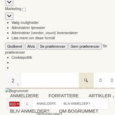
Statistikker
Marketing
Marketing
Vælg muligheder
Administrer tjenester
Administrer {vendor_count} leverandører
Læs mere om disse formål
Se
Godkend
Afvis
Se præferencer
Gem præferencer
præferencer
Cookiepolitik
2
ANMELDERE
FORFATTERE
ARTIKLER
ANMELDERE
BLIV ANMELDER?
KIG
BLIV ANMELDER?
OM BOGRUMMET
OM BOGRUMMET