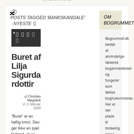
OM
POSTS TAGGED ‘BANKSKANDALE’
BOGRUMMET
-
NYESTE
Bogrummet.dk
består
af
Buret af
almindelige
læseres
Lilja
boganmeldelser
Sigurda
og
fungerer
rdottir
som
fælles
af
Christian
boghukommelse.
Møgeltoft
Her er
d. 2. februar
2020
der
”Buret” er en
plads
høflig krimi. Den
til
gør ikke en sjæl
forskellig
fortræd, giver
smag