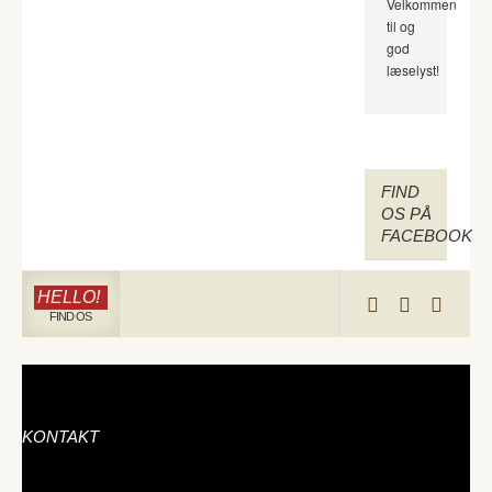
Velkommen
til og
god
læselyst!
FIND
OS PÅ
FACEBOOK
HELLO!
FIND OS
KONTAKT