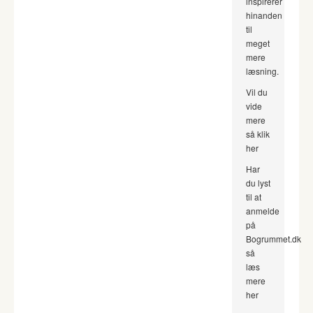
inspirerer
hinanden
til
meget
mere
læsning.
Vil du
vide
mere
så klik
her
Har
du lyst
til at
anmelde
på
Bogrummet.dk
så
læs
mere
her