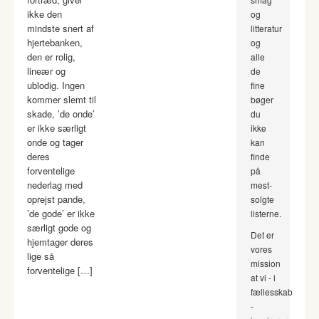
ikke den
og
mindste snert af
litteratur
hjertebanken,
og
den er rolig,
alle
lineær og
de
ublodig. Ingen
fine
kommer slemt til
bøger
skade, ’de onde’
du
er ikke særligt
ikke
onde og tager
kan
deres
finde
forventelige
på
nederlag med
mest-
oprejst pande,
solgte
’de gode’ er ikke
listerne.
særligt gode og
Det er
hjemtager deres
vores
lige så
mission
forventelige […]
at vi - i
fællesskab
-