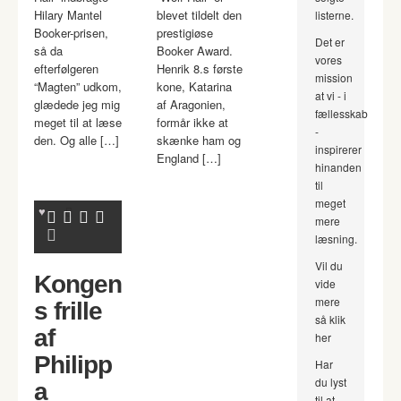
Hilary Mantel
blevet tildelt den
listerne.
Booker-prisen,
prestigiøse
Det er
så da
Booker Award.
vores
efterfølgeren
Henrik 8.s første
mission
“Magten” udkom,
kone, Katarina
at vi - i
glædede jeg mig
af Aragonien,
fællesskab
meget til at læse
formår ikke at
-
den. Og alle […]
skænke ham og
inspirerer
England […]
hinanden
til
meget
mere
læsning.
Vil du
Kongen
vide
mere
s frille
så klik
af
her
Philipp
Har
du lyst
a
til at