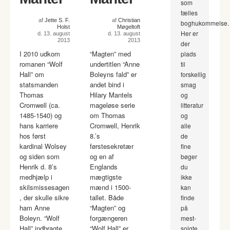
som
fælles
af
Jette S. F.
af
Christian
boghukommelse.
Holst
Møgeltoft
Her er
d. 13. august
d. 13. august
2013
2013
der
I 2010 udkom
“Magten” med
plads
romanen “Wolf
undertitlen “Anne
til
Hall” om
Boleyns fald” er
forskellig
statsmanden
andet bind i
smag
Thomas
Hilary Mantels
og
Cromwell (ca.
mageløse serie
litteratur
1485-1540) og
om Thomas
og
hans karriere
Cromwell, Henrik
alle
hos først
8.’s
de
kardinal Wolsey
førstesekretær
fine
og siden som
og en af
bøger
Henrik d. 8’s
Englands
du
medhjælp i
mægtigste
ikke
skilsmissesagen
mænd i 1500-
kan
, der skulle sikre
tallet. Både
finde
ham Anne
“Magten” og
på
Boleyn. “Wolf
forgængeren
mest-
Hall” indbragte
“Wolf Hall” er
solgte