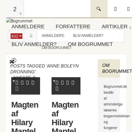
2
ANMELDERE
FORFATTERE
ARTIKLER
ANMELDERE
BLIV ANMELDER?
KIG
BLIV ANMELDER?
OM BOGRUMMET
OM BOGRUMMET
OM
POSTS TAGGED ‘ANNE BOLEYN
BOGRUMMET
DRONNING’
-
NYESTE
Bogrummet.dk
består
af
Magten
Magten
almindelige
læseres
af
af
boganmeldelser
Hilary
Hilary
og
fungerer
Mantel
Mantel