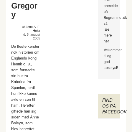
Gregor
anmelde
på
y
Bogrummet.dk
så
af
Jette S. F.
læs
Holst
mere
d. 5. august
2005
her
De fleste kender
Velkommen
nok historien om
til og
Englands kong
god
Henrik d. 8.,
læselyst!
som forstødte
sin hustru
Katarina fra
Spanien, fordi
hun ikke kunne
avle en søn til
FIND
ham. Herefter
OS PÅ
giftede han sig
FACEBOOK
siden med Anne
Boleyn, som
blev henrettet.