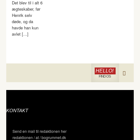
Det blev til i alt 6
ægteskaber, før
Henrik selv
døde, og da
havde han kun
avlet […]
HELLO!
FIND OS
KONTAKT
Send en mail til redaktionen her
redaktionen / at / bogrummet.dk