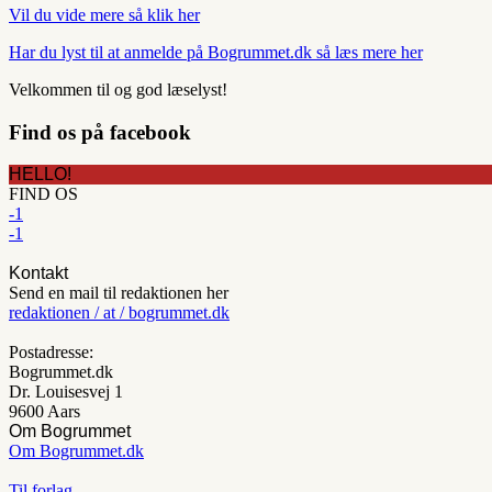
Vil du vide mere så klik her
Har du lyst til at anmelde på Bogrummet.dk så læs mere her
Velkommen til og god læselyst!
Find os på facebook
HELLO!
FIND OS
-1
-1
Kontakt
Send en mail til redaktionen her
redaktionen / at / bogrummet.dk
Postadresse:
Bogrummet.dk
Dr. Louisesvej 1
9600 Aars
Om Bogrummet
Om Bogrummet.dk
Til forlag