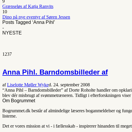
9
Grænseløs af Katja Ranvits
10
Dino på nye eventyr af Søren Jessen
Posts Tagged ‘Anna Pihl’
-
NYESTE
1237
Anna Pihl. Barndomsbilleder af
af
Liselotte Møller Wyke
d. 24. september 2008
“Anna Pihl – Barndomsbilleder” af Dorte Roholte handler om opklar
blev dér misbrugt af svømmetræneren. Tidligt i efterforskningen viser
Om Bogrummet
Bogrummet.dk består af almindelige læseres boganmeldelser og fungerer
listerne.
Det er vores mission at vi - i fællesskab - inspirerer hinanden til mege