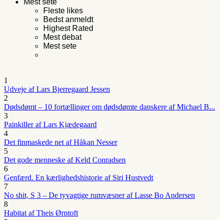
Mest sete
Fleste likes
Bedst anmeldt
Highest Rated
Mest debat
Mest sete
1
Udveje af Lars Bjerregaard Jessen
2
Dødsdømt – 10 fortællinger om dødsdømte danskere af Michael B...
3
Painkiller af Lars Kjædegaard
4
Det finmaskede net af Håkan Nesser
5
Det gode menneske af Keld Conradsen
6
Genfærd. En kærlighedshistorie af Siri Hustvedt
7
No shit, S 3 – De tyvagtige rumvæsner af Lasse Bo Andersen
8
Habitat af Theis Ørntoft