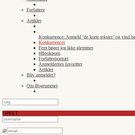
Forfattere
Artikler
Konkurrence: Anmeld ‘de korte tekster’ og vind b
Konkurrencer
Fem bøger jeg ikke glemmer
#Bookporn
Forfatterportræt
Anmeldernes favoritter
Artikler
Bliv anmelder?
Om Bogrummet
OPRET
@