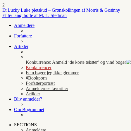
2
Et Lucky Luke pletskud – Grønskollingen af Morris & Gosinny
Et liv langt borte af M. L. Stedman
Anmeldere
Forfattere
Artikler
Konkurrence: Anmeld ‘de korte tekster’ og vind bøger
Konkurrencer
Fem bøger jeg ikke glemmer
#Bookporn
Forfatterportræt
Anmeldernes favoritter
Artikler
Bliv anmelder?
Om Bogrummet
SECTIONS
Anmeldere