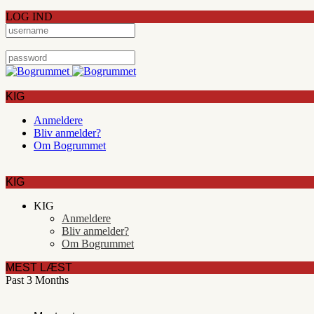
LOG IND
KIG
Anmeldere
Bliv anmelder?
Om Bogrummet
KIG
KIG
Anmeldere
Bliv anmelder?
Om Bogrummet
MEST LÆST
Past 3 Months