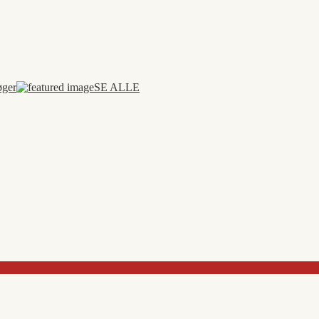
øger
SE ALLE