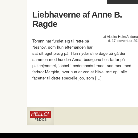
Liebhaverne af Anne B.
Ragde
af
Vibeke Holm Anders
Torunn har fundet sig til rette på
d. 17. november 20
Neshov, som hun efterhånden har
sat sit eget præg på. Hun nyder sine dage på gården
sammen med hunden Anna, besøgene hos farfar på
plejehjemmet, jobbet i bedemandsfirmaet sammen med
farbror Margido, hvor hun er ved at blive lært op i alle
facetter til dette specielle job, som […]
HELLO!
FIND OS