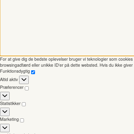
For at give dig de bedste oplevelser bruger vi teknologier som cookies t
browsingadfærd eller unikke ID'er på dette websted. Hvis du ikke giver 
Funktionsdygtig
Funktionsdygtig
Altid aktiv
Præferencer
Præferencer
Statistikker
Statistikker
Marketing
Marketing