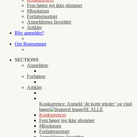
Fem bøger jeg ikke glemmer
#Bookporn
Forfatterportræt
Anmeldernes favoritter
Artikler
Bliv anmelder?
Om Bogrummet
SECTIONS
Anmeldere
Forfattere
Artikler
Konkurrence: Anmeld ‘de korte tekster’ og vind
bøger
SE ALLE
Konkurrencer
Fem bøger jeg ikke glemmer
#Bookporn
Forfatterportræt
Anmeldernes favoritter