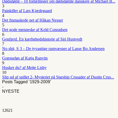
Dødsdømt – 10 fortællinger om dødsdømte danskere af Michael B...
3
Painkiller af Lars Kjædegaard
4
Det finmaskede net af Håkan Nesser
5
Det gode menneske af Keld Conradsen
6
Genfærd. En kærlighedshistorie af Siri Hustvedt
7
No shit, S 3 – De tyvagtige rumvæsner af Lasse Bo Andersen
8
Grænseløs af Katja Ranvits
9
Husker du? af Mette Lisby
10
Slip ud af spillet 2- Mysteriet på Starship Crusader af Dustin Crus...
Posts Tagged ‘1929-2009’
-
NYESTE
1
2621