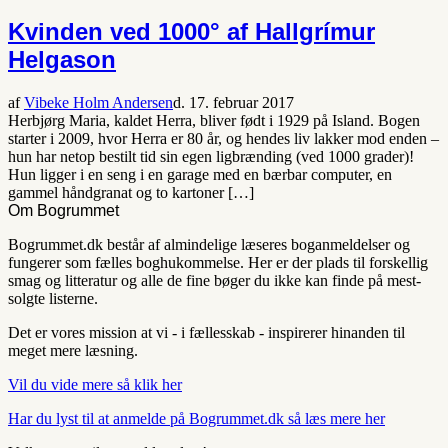
Kvinden ved 1000° af Hallgrímur
Helgason
af
Vibeke Holm Andersen
d. 17. februar 2017
Herbjørg Maria, kaldet Herra, bliver født i 1929 på Island. Bogen
starter i 2009, hvor Herra er 80 år, og hendes liv lakker mod enden –
hun har netop bestilt tid sin egen ligbrænding (ved 1000 grader)!
Hun ligger i en seng i en garage med en bærbar computer, en
gammel håndgranat og to kartoner […]
Om Bogrummet
Bogrummet.dk består af almindelige læseres boganmeldelser og
fungerer som fælles boghukommelse. Her er der plads til forskellig
smag og litteratur og alle de fine bøger du ikke kan finde på mest-
solgte listerne.
Det er vores mission at vi - i fællesskab - inspirerer hinanden til
meget mere læsning.
Vil du vide mere så klik her
Har du lyst til at anmelde på Bogrummet.dk så læs mere her