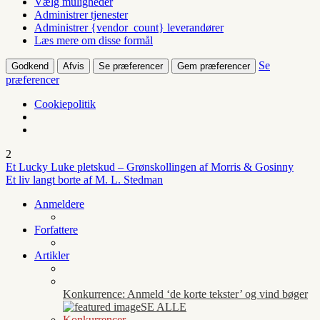
Vælg muligheder
Administrer tjenester
Administrer {vendor_count} leverandører
Læs mere om disse formål
Se
Godkend
Afvis
Se præferencer
Gem præferencer
præferencer
Cookiepolitik
2
Et Lucky Luke pletskud – Grønskollingen af Morris & Gosinny
Et liv langt borte af M. L. Stedman
Anmeldere
Forfattere
Artikler
Konkurrence: Anmeld ‘de korte tekster’ og vind bøger
SE ALLE
Konkurrencer