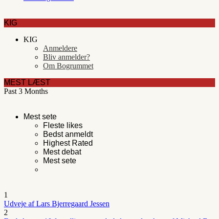
KIG
KIG
Anmeldere
Bliv anmelder?
Om Bogrummet
MEST LÆST
Past 3 Months
Mest sete
Fleste likes
Bedst anmeldt
Highest Rated
Mest debat
Mest sete
1
Udveje af Lars Bjerregaard Jessen
2