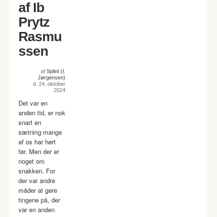
af Ib
Prytz
Rasmu
ssen
af
Splint (I.
Jørgensen)
d. 24. oktober
2024
Det var en
anden tid, er nok
snart en
sætning mange
af os har hørt
før. Men der er
noget om
snakken. For
der var andre
måder at gøre
tingene på, der
var en anden