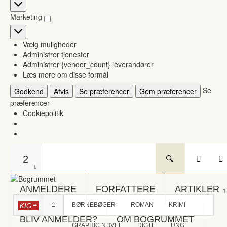
Statistikker
Marketing
Marketing
Vælg muligheder
Administrer tjenester
Administrer {vendor_count} leverandører
Læs mere om disse formål
Se
Godkend
Afvis
Se præferencer
Gem præferencer
præferencer
Cookiepolitik
2
ANMELDERE
FORFATTERE
ARTIKLER
BØRNEBØGER
ROMAN
KRIMI
KIG
BLIV ANMELDER?
OM BOGRUMMET
GRAPHIC NOVEL
DIGTE
UNG