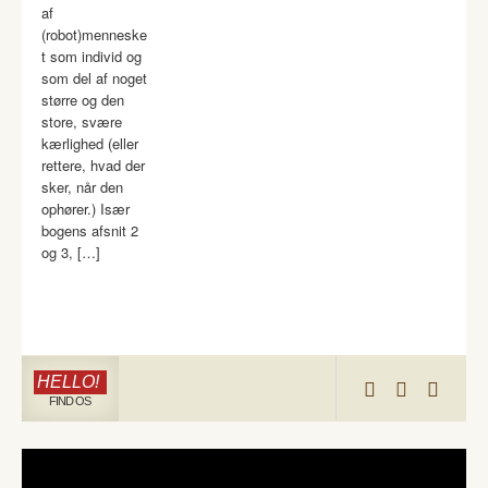
af
(robot)menneske
t som individ og
som del af noget
større og den
store, svære
kærlighed (eller
rettere, hvad der
sker, når den
ophører.) Især
bogens afsnit 2
og 3, […]
HELLO!
FIND OS