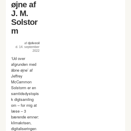
øjne af
J. M.
Solstor
m
af
djoliveoil
d. 14. september
2022
‘Ud over
afgrunden med
åbne øjne’ af
Jeffrey
McCammon
Solstorm er en
samtidsdystopis
k digtsamling
om – for mig at
læse – 3
bærende emner:
klimakrisen,
digitaliseringen