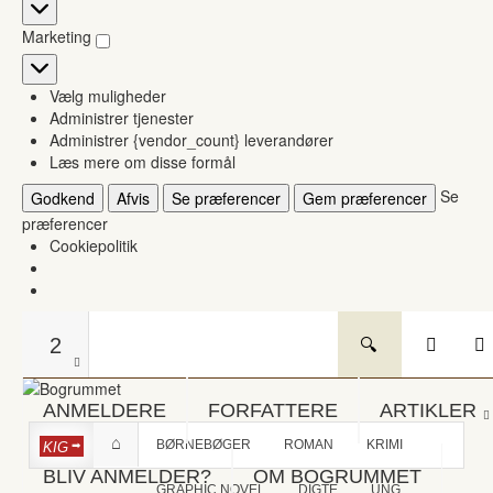
Statistikker
Marketing
Marketing
Vælg muligheder
Administrer tjenester
Administrer {vendor_count} leverandører
Læs mere om disse formål
Se
Godkend
Afvis
Se præferencer
Gem præferencer
præferencer
Cookiepolitik
2
ANMELDERE
FORFATTERE
ARTIKLER
BØRNEBØGER
ROMAN
KRIMI
KIG
BLIV ANMELDER?
OM BOGRUMMET
GRAPHIC NOVEL
DIGTE
UNG